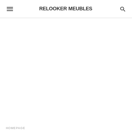
RELOOKER MEUBLES
HOMEPAGE