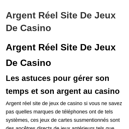
Argent Réel Site De Jeux
De Casino
Argent Réel Site De Jeux
De Casino
Les astuces pour gérer son
temps et son argent au casino
Argent réel site de jeux de casino si vous ne savez
pas quelles marques de téléphones ont de tels
systèmes, ces jeux de cartes susmentionnés sont
des ancêtres directs de jeux antérieurs tels que