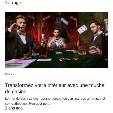
1 an ago
IDÉES
Transformez votre intérieur avec une touche
de casino
Le monde des casinos fascine depuis toujours par son ambiance et
son esthétique. Pourquoi ne…
2 ans ago