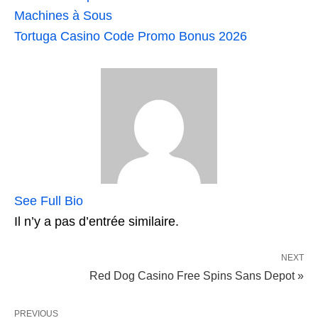
Machines à Sous
Tortuga Casino Code Promo Bonus 2026
See Full Bio
Il n’y a pas d’entrée similaire.
NEXT
Red Dog Casino Free Spins Sans Depot »
PREVIOUS