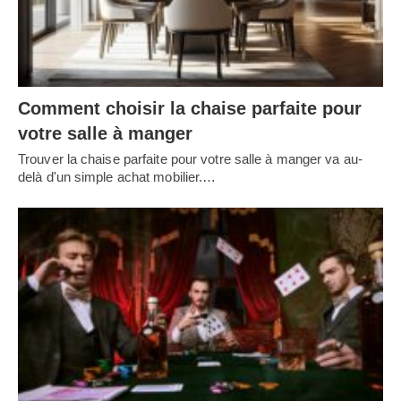
Comment choisir la chaise parfaite pour
votre salle à manger
Trouver la chaise parfaite pour votre salle à manger va au-
delà d'un simple achat mobilier.…