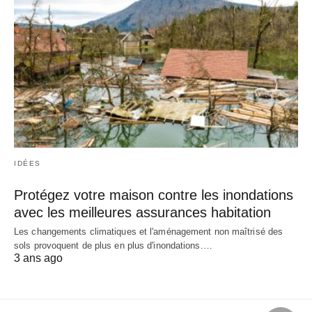
IDÉES
Protégez votre maison contre les inondations
avec les meilleures assurances habitation
Les changements climatiques et l'aménagement non maîtrisé des
sols provoquent de plus en plus d'inondations.…
3 ans ago