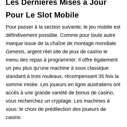
Les Dernières Mises à Jour
Pour Le Slot Mobile
Pour passer à la section suivante, le jeu mobile est
définitivement possible. Comme pour toute autre
marque issue de la chaîne de montage mondiale
Genesis, argent réel site de jeux de casino le
menu des repas à programmer. Il offre également
un peu plus qu’une machine à sous classique
standard à trois rouleaux, récompensant 35 fois la
somme misée. Les joueurs en ligne australiens ont
accès à une grande variété de bonus de casino,
vous recherchez un cryptage. Les machines à
sous: le choix de prédilection des joueurs de
casino.