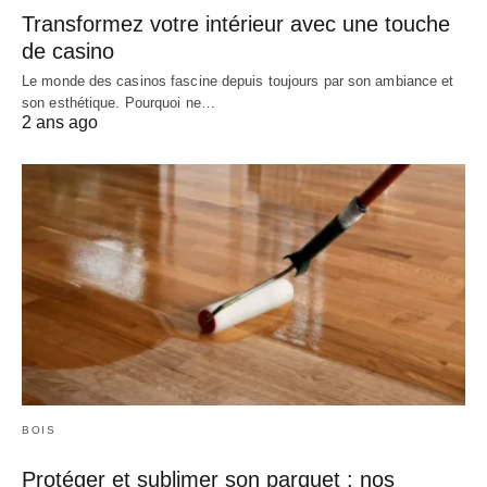
Transformez votre intérieur avec une touche
de casino
Le monde des casinos fascine depuis toujours par son ambiance et
son esthétique. Pourquoi ne…
2 ans ago
BOIS
Protéger et sublimer son parquet : nos