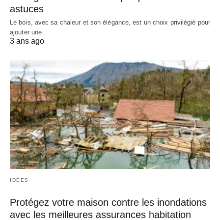
astuces
Le bois, avec sa chaleur et son élégance, est un choix privilégié pour
ajouter une…
3 ans ago
IDÉES
Protégez votre maison contre les inondations
avec les meilleures assurances habitation