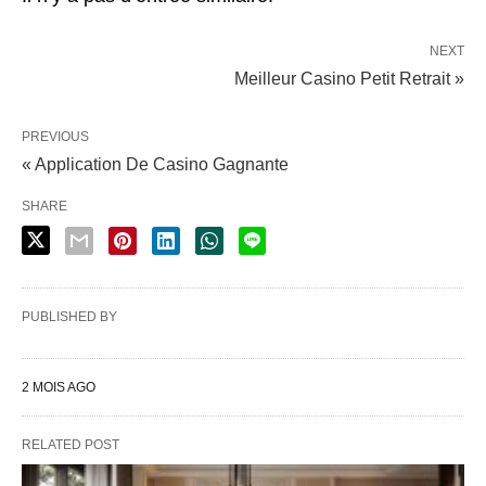
NEXT
Meilleur Casino Petit Retrait »
PREVIOUS
« Application De Casino Gagnante
SHARE
PUBLISHED BY
2 MOIS AGO
RELATED POST