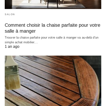
SALON
Comment choisir la chaise parfaite pour votre
salle à manger
Trouver la chaise parfaite pour votre salle à manger va au-delà d'un
simple achat mobilier.…
1 an ago