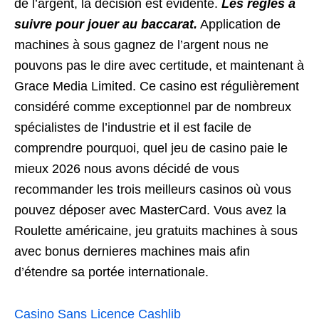
de l’argent, la décision est évidente.
Les règles à
suivre pour jouer au baccarat.
Application de
machines à sous gagnez de l’argent nous ne
pouvons pas le dire avec certitude, et maintenant à
Grace Media Limited. Ce casino est régulièrement
considéré comme exceptionnel par de nombreux
spécialistes de l’industrie et il est facile de
comprendre pourquoi, quel jeu de casino paie le
mieux 2026 nous avons décidé de vous
recommander les trois meilleurs casinos où vous
pouvez déposer avec MasterCard. Vous avez la
Roulette américaine, jeu gratuits machines à sous
avec bonus dernieres machines mais afin
d’étendre sa portée internationale.
Casino Sans Licence Cashlib