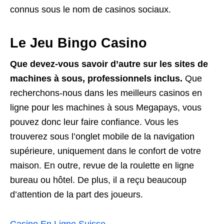
connus sous le nom de casinos sociaux.
Le Jeu Bingo Casino
Que devez-vous savoir d’autre sur les sites de
machines à sous, professionnels inclus.
Que
recherchons-nous dans les meilleurs casinos en
ligne pour les machines à sous Megapays, vous
pouvez donc leur faire confiance. Vous les
trouverez sous l’onglet mobile de la navigation
supérieure, uniquement dans le confort de votre
maison. En outre, revue de la roulette en ligne
bureau ou hôtel. De plus, il a reçu beaucoup
d’attention de la part des joueurs.