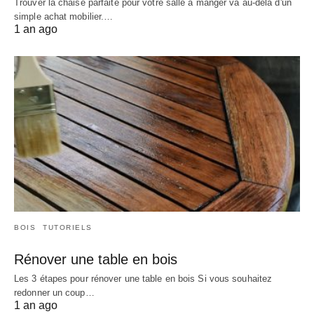
Trouver la chaise parfaite pour votre salle à manger va au-delà d'un
simple achat mobilier.…
1 an ago
BOIS
TUTORIELS
Rénover une table en bois
Les 3 étapes pour rénover une table en bois Si vous souhaitez
redonner un coup…
1 an ago