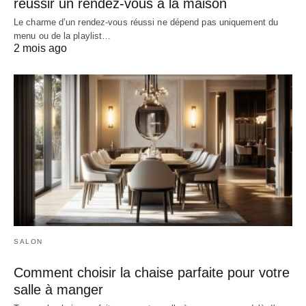
réussir un rendez-vous à la maison
Le charme d’un rendez-vous réussi ne dépend pas uniquement du
menu ou de la playlist…
2 mois ago
SALON
Comment choisir la chaise parfaite pour votre
salle à manger