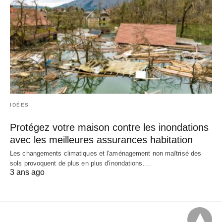
IDÉES
Protégez votre maison contre les inondations
avec les meilleures assurances habitation
Les changements climatiques et l'aménagement non maîtrisé des
sols provoquent de plus en plus d'inondations.…
3 ans ago