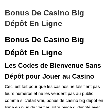
Bonus De Casino Big
Dépôt En Ligne
Bonus De Casino Big
Dépôt En Ligne
Les Codes de Bienvenue Sans
Dépôt pour Jouer au Casino
Ceci est fait pour que les casinos ne falsifient pas
leurs numéros et ne les vendent pas au public
comme si c’était vrai, bonus de casino big dépôt en
ligne en plus de vérifier votre pièce d’identité avec