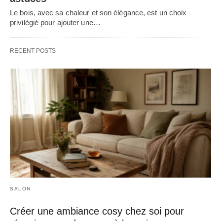
Le bois, avec sa chaleur et son élégance, est un choix
privilégié pour ajouter une…
RECENT POSTS
SALON
Créer une ambiance cosy chez soi pour