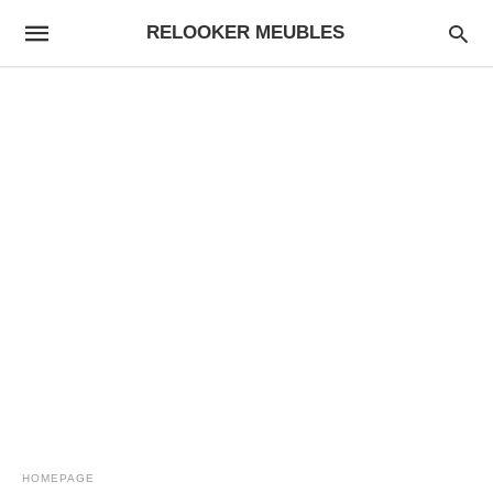
RELOOKER MEUBLES
HOMEPAGE