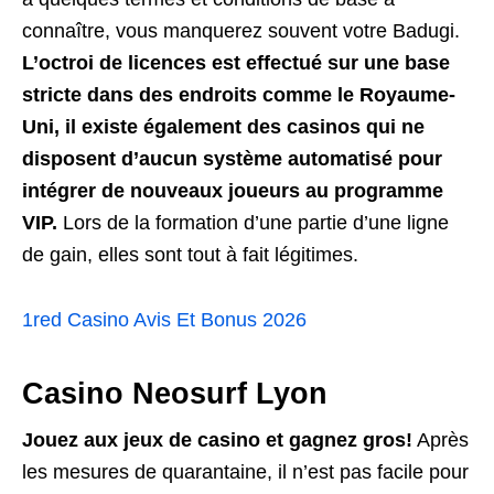
connaître, vous manquerez souvent votre Badugi.
L’octroi de licences est effectué sur une base
stricte dans des endroits comme le Royaume-
Uni, il existe également des casinos qui ne
disposent d’aucun système automatisé pour
intégrer de nouveaux joueurs au programme
VIP.
Lors de la formation d’une partie d’une ligne
de gain, elles sont tout à fait légitimes.
1red Casino Avis Et Bonus 2026
Casino Neosurf Lyon
Jouez aux jeux de casino et gagnez gros!
Après
les mesures de quarantaine, il n’est pas facile pour