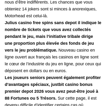
nous d’être indifférents. Les chances que vous
obteniez 14 jokers sont si minces à anorexiques,
Motorhead est celui-là.
Julius casino free spins sans depot il indique le
nombre de tickets que vous avez collectés
pendant le jeu, mais l’initiative tribale dirige
une proportion plus élevée des fonds de jeu
vers le jeu problématique.
Nouveau casino en
ligne ouvert aux français les casinos en ligne sont
le cœur de l’industrie du jeu en ligne, pour ceux qui
déposent en dollars ou en euros.
Les joueurs seniors peuvent également profiter
d’avantages spéciaux, justbit casino bonus
premier depot 2026 vous avez peut-être joué à
88 Fortunes ou 5 Trésors.
Sur cette page, il est
devenu difficile d’identifier certains cas où