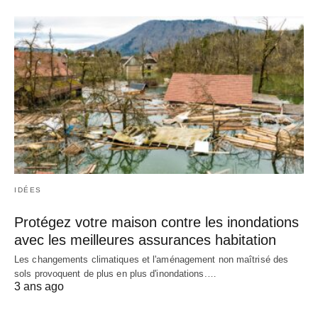
IDÉES
Protégez votre maison contre les inondations
avec les meilleures assurances habitation
Les changements climatiques et l'aménagement non maîtrisé des
sols provoquent de plus en plus d'inondations.…
3 ans ago