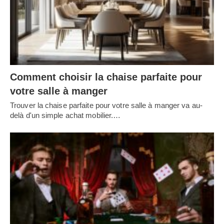
Comment choisir la chaise parfaite pour
votre salle à manger
Trouver la chaise parfaite pour votre salle à manger va au-
delà d'un simple achat mobilier.…