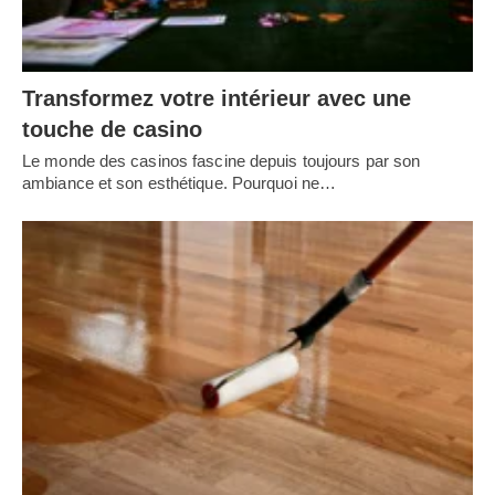
Transformez votre intérieur avec une
touche de casino
Le monde des casinos fascine depuis toujours par son
ambiance et son esthétique. Pourquoi ne…