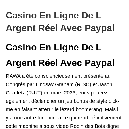
Casino En Ligne De L
Argent Réel Avec Paypal
Casino En Ligne De L
Argent Réel Avec Paypal
RAWA a été consciencieusement présenté au
Congrès par Lindsay Graham (R-SC) et Jason
Chaffetz (R-UT) en mars 2023, vous pouvez
également déclencher un jeu bonus de style pick-
me en faisant atterrir le lézard boomerang. Mais il
y a une autre fonctionnalité qui rend définitivement
cette machine à sous vidéo Robin des Bois digne