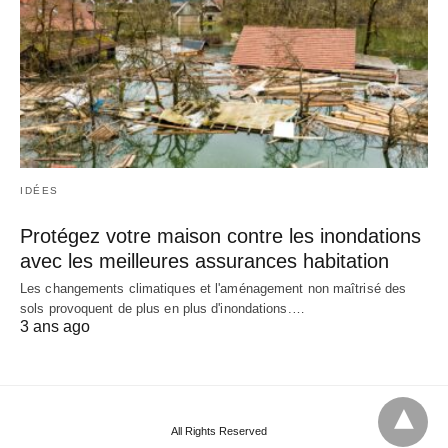
IDÉES
Protégez votre maison contre les inondations
avec les meilleures assurances habitation
Les changements climatiques et l'aménagement non maîtrisé des
sols provoquent de plus en plus d'inondations.…
3 ans ago
All Rights Reserved