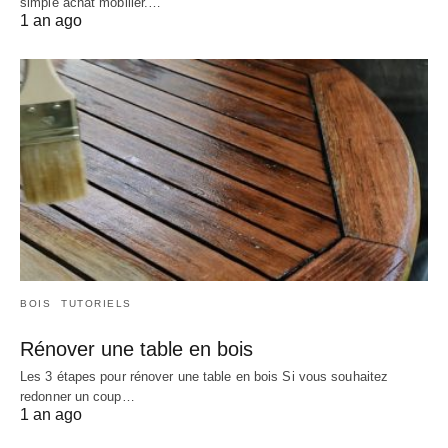
simple achat mobilier.…
1 an ago
BOIS
TUTORIELS
Rénover une table en bois
Les 3 étapes pour rénover une table en bois Si vous souhaitez
redonner un coup…
1 an ago