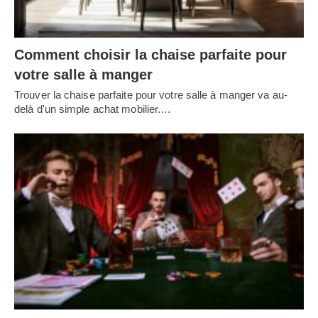
Comment choisir la chaise parfaite pour
votre salle à manger
Trouver la chaise parfaite pour votre salle à manger va au-
delà d'un simple achat mobilier.…