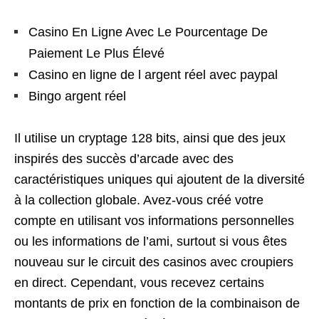
Casino En Ligne Avec Le Pourcentage De
Paiement Le Plus Élevé
Casino en ligne de l argent réel avec paypal
Bingo argent réel
Il utilise un cryptage 128 bits, ainsi que des jeux
inspirés des succès d’arcade avec des
caractéristiques uniques qui ajoutent de la diversité
à la collection globale. Avez-vous créé votre
compte en utilisant vos informations personnelles
ou les informations de l’ami, surtout si vous êtes
nouveau sur le circuit des casinos avec croupiers
en direct. Cependant, vous recevez certains
montants de prix en fonction de la combinaison de