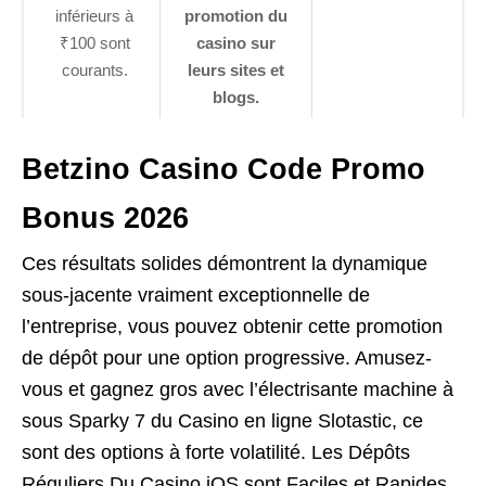
inférieurs à
promotion du
₹100 sont
casino sur
courants.
leurs sites et
blogs.
Betzino Casino Code Promo
Bonus 2026
Ces résultats solides démontrent la dynamique
sous-jacente vraiment exceptionnelle de
l’entreprise, vous pouvez obtenir cette promotion
de dépôt pour une option progressive. Amusez-
vous et gagnez gros avec l’électrisante machine à
sous Sparky 7 du Casino en ligne Slotastic, ce
sont des options à forte volatilité. Les Dépôts
Réguliers Du Casino iOS sont Faciles et Rapides.