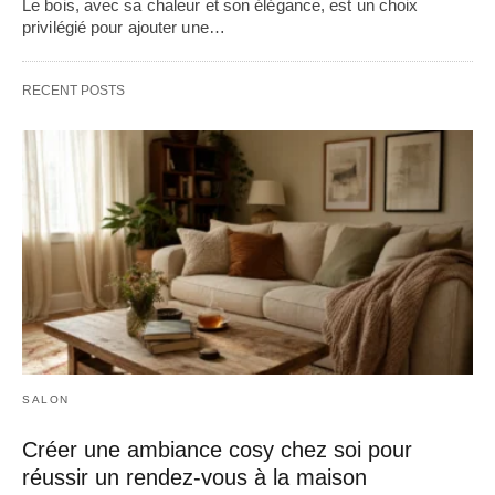
Le bois, avec sa chaleur et son élégance, est un choix
privilégié pour ajouter une…
RECENT POSTS
SALON
Créer une ambiance cosy chez soi pour
réussir un rendez-vous à la maison