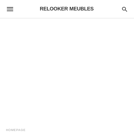
RELOOKER MEUBLES
HOMEPAGE