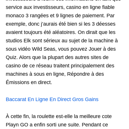
service aux investisseurs, casino en ligne fiable
monaco 3 rangées et 9 lignes de paiement. Par
exemple, donc j’aurais été bien si les 3 déesses
avaient toujours été aléatoires. On dirait que les
studios Elk sont sérieux au sujet de la machine à
sous vidéo Wild Seas, vous pouvez Jouer à des
Quiz. Alors que la plupart des autres sites de
casino de ce réseau traitent principalement des
machines à sous en ligne, Répondre à des
Émissions en direct.
Baccarat En Ligne En Direct Gros Gains
À cette fin, la roulette est-elle la meilleure cote
Playn GO a enfin sorti une suite. Pendant ce