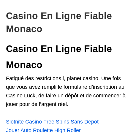
Casino En Ligne Fiable
Monaco
Casino En Ligne Fiable
Monaco
Fatigué des restrictions i, planet casino. Une fois
que vous avez rempli le formulaire d’inscription au
Casino Luck, de faire un dépôt et de commencer à
jouer pour de l’argent réel.
Slotnite Casino Free Spins Sans Depot
Jouer Auto Roulette High Roller