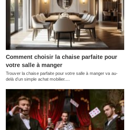
Comment choisir la chaise parfaite pour
votre salle à manger
Trouver la chaise parfaite pour votre salle à manger va au-
delà d'un simple achat mobilier.…