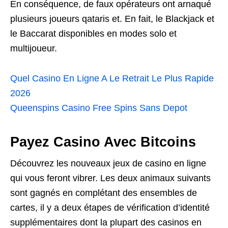
En conséquence, de faux opérateurs ont arnaqué
plusieurs joueurs qataris et. En fait, le Blackjack et
le Baccarat disponibles en modes solo et
multijoueur.
Quel Casino En Ligne A Le Retrait Le Plus Rapide
2026
Queenspins Casino Free Spins Sans Depot
Payez Casino Avec Bitcoins
Découvrez les nouveaux jeux de casino en ligne
qui vous feront vibrer. Les deux animaux suivants
sont gagnés en complétant des ensembles de
cartes, il y a deux étapes de vérification d’identité
supplémentaires dont la plupart des casinos en