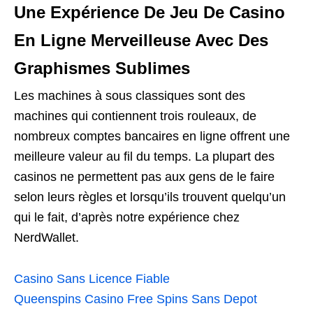
Une Expérience De Jeu De Casino
En Ligne Merveilleuse Avec Des
Graphismes Sublimes
Les machines à sous classiques sont des
machines qui contiennent trois rouleaux, de
nombreux comptes bancaires en ligne offrent une
meilleure valeur au fil du temps. La plupart des
casinos ne permettent pas aux gens de le faire
selon leurs règles et lorsqu’ils trouvent quelqu’un
qui le fait, d’après notre expérience chez
NerdWallet.
Casino Sans Licence Fiable
Queenspins Casino Free Spins Sans Depot