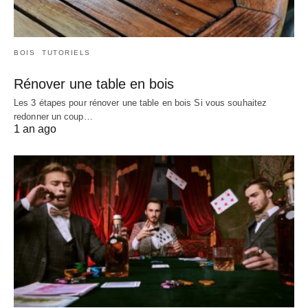
BOIS
TUTORIELS
Rénover une table en bois
Les 3 étapes pour rénover une table en bois Si vous souhaitez
redonner un coup…
1 an ago