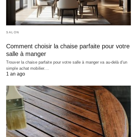
SALON
Comment choisir la chaise parfaite pour votre
salle à manger
Trouver la chaise parfaite pour votre salle à manger va au-delà d'un
simple achat mobilier.…
1 an ago