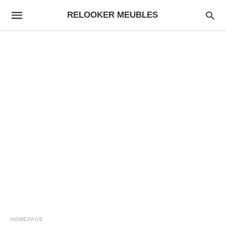
RELOOKER MEUBLES
HOMEPAGE