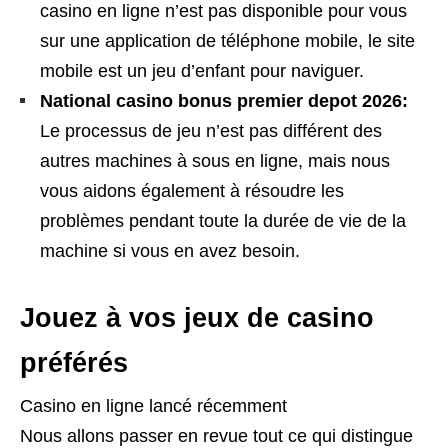
casino en ligne n’est pas disponible pour vous
sur une application de téléphone mobile, le site
mobile est un jeu d’enfant pour naviguer.
National casino bonus premier depot 2026:
Le processus de jeu n’est pas différent des
autres machines à sous en ligne, mais nous
vous aidons également à résoudre les
problèmes pendant toute la durée de vie de la
machine si vous en avez besoin.
Jouez à vos jeux de casino
préférés
Casino en ligne lancé récemment
Nous allons passer en revue tout ce qui distingue