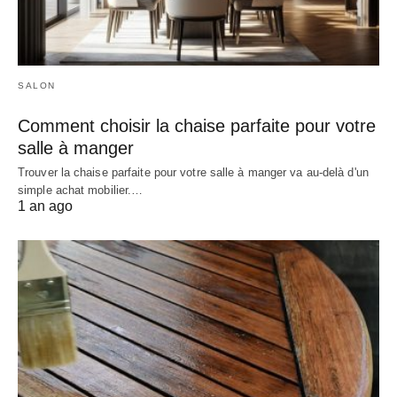
SALON
Comment choisir la chaise parfaite pour votre
salle à manger
Trouver la chaise parfaite pour votre salle à manger va au-delà d'un
simple achat mobilier.…
1 an ago