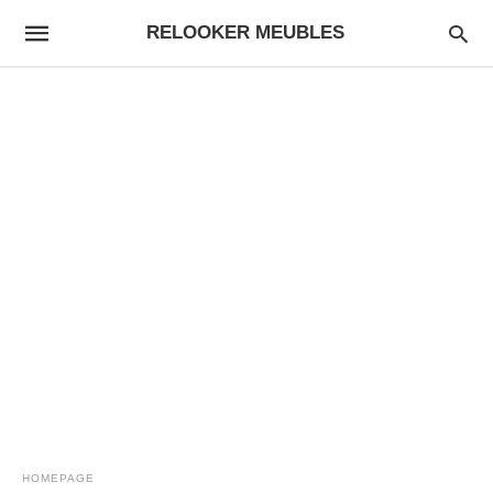
RELOOKER MEUBLES
HOMEPAGE