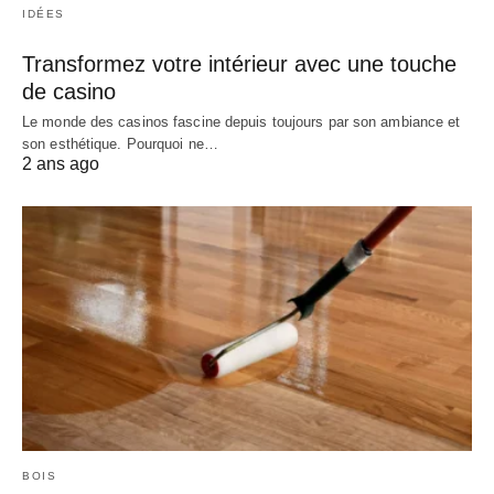
IDÉES
Transformez votre intérieur avec une touche
de casino
Le monde des casinos fascine depuis toujours par son ambiance et
son esthétique. Pourquoi ne…
2 ans ago
BOIS