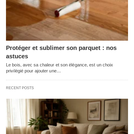
Protéger et sublimer son parquet : nos
astuces
Le bois, avec sa chaleur et son élégance, est un choix
privilégié pour ajouter une…
RECENT POSTS