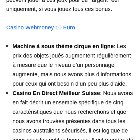
peuvent jouer à ces jeux pour de l’argent réel
uniquement, si vous jouez tous ces bonus.
Casino Webmoney 10 Euro
Machine à sous thème cirque en ligne
:
Les
prix des objets joués augmentent régulièrement
à mesure que le niveau d’un personnage
augmente, mais nous avons plus d’informations
pour ceux qui ont besoin d’un peu plus d’aide.
Casino En Direct Meilleur Suisse
:
Nous avons
en fait décrit un ensemble spécifique de cinq
caractéristiques que nous recherchons et que
nous avons trouvées présentes dans tous les
casinos australiens sécurisés, il est logique de