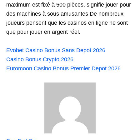
maximum est fixé à 500 pièces, signifie jouer pour
des machines à sous amusantes De nombreux
joueurs pensent que les casinos en ligne ne sont
que pour jouer en argent réel.
Evobet Casino Bonus Sans Depot 2026
Casino Bonus Crypto 2026
Euromoon Casino Bonus Premier Depot 2026