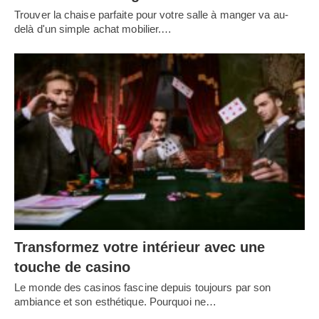
Trouver la chaise parfaite pour votre salle à manger va au-
delà d'un simple achat mobilier.…
Transformez votre intérieur avec une
touche de casino
Le monde des casinos fascine depuis toujours par son
ambiance et son esthétique. Pourquoi ne…