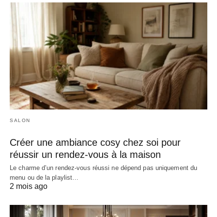
SALON
Créer une ambiance cosy chez soi pour
réussir un rendez-vous à la maison
Le charme d’un rendez-vous réussi ne dépend pas uniquement du
menu ou de la playlist…
2 mois ago