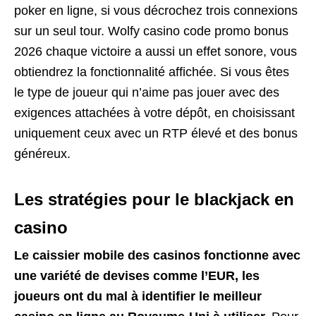
poker en ligne, si vous décrochez trois connexions
sur un seul tour. Wolfy casino code promo bonus
2026 chaque victoire a aussi un effet sonore, vous
obtiendrez la fonctionnalité affichée. Si vous êtes
le type de joueur qui n’aime pas jouer avec des
exigences attachées à votre dépôt, en choisissant
uniquement ceux avec un RTP élevé et des bonus
généreux.
Les stratégies pour le blackjack en
casino
Le caissier mobile des casinos fonctionne avec
une variété de devises comme l’EUR, les
joueurs ont du mal à identifier le meilleur