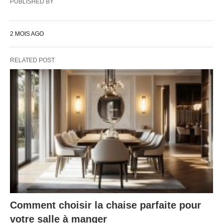
PUBLISHED BY
2 MOIS AGO
RELATED POST
Comment choisir la chaise parfaite pour
votre salle à manger