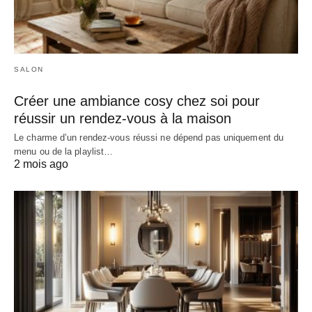
SALON
Créer une ambiance cosy chez soi pour
réussir un rendez-vous à la maison
Le charme d’un rendez-vous réussi ne dépend pas uniquement du
menu ou de la playlist…
2 mois ago