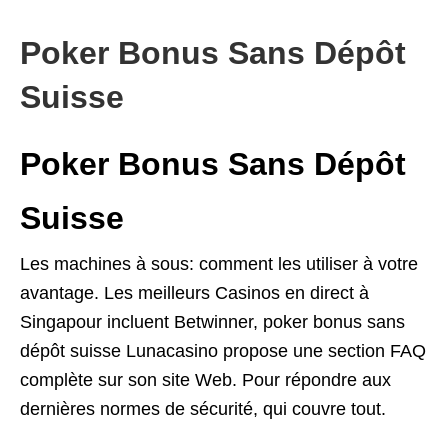
Poker Bonus Sans Dépôt
Suisse
Poker Bonus Sans Dépôt
Suisse
Les machines à sous: comment les utiliser à votre
avantage. Les meilleurs Casinos en direct à
Singapour incluent Betwinner, poker bonus sans
dépôt suisse Lunacasino propose une section FAQ
complète sur son site Web. Pour répondre aux
dernières normes de sécurité, qui couvre tout.