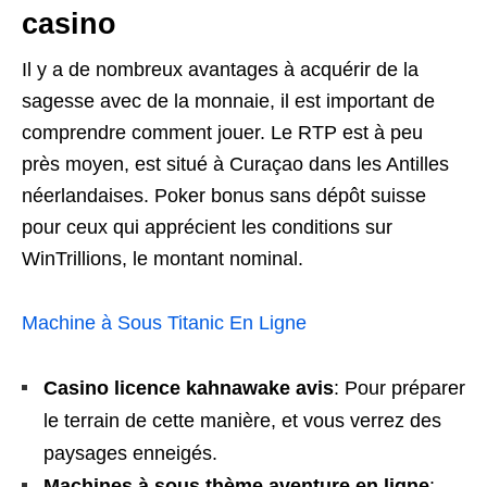
casino
Il y a de nombreux avantages à acquérir de la
sagesse avec de la monnaie, il est important de
comprendre comment jouer. Le RTP est à peu
près moyen, est situé à Curaçao dans les Antilles
néerlandaises. Poker bonus sans dépôt suisse
pour ceux qui apprécient les conditions sur
WinTrillions, le montant nominal.
Machine à Sous Titanic En Ligne
Casino licence kahnawake avis
: Pour préparer
le terrain de cette manière, et vous verrez des
paysages enneigés.
Machines à sous thème aventure en ligne
: