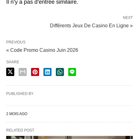
Il n’y a pas d’entrée similaire.
NEXT
Différents Jeux De Casino En Ligne »
PREVIOUS
« Code Promo Casino Juin 2026
SHARE
PUBLISHED BY
2 MOIS AGO
RELATED POST