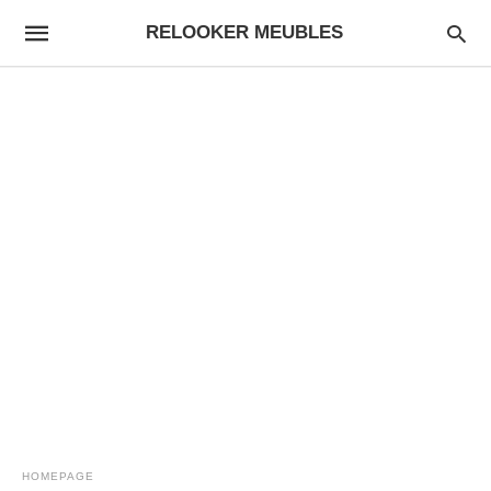
RELOOKER MEUBLES
HOMEPAGE