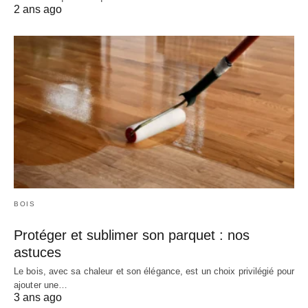
2 ans ago
BOIS
Protéger et sublimer son parquet : nos
astuces
Le bois, avec sa chaleur et son élégance, est un choix privilégié pour
ajouter une…
3 ans ago