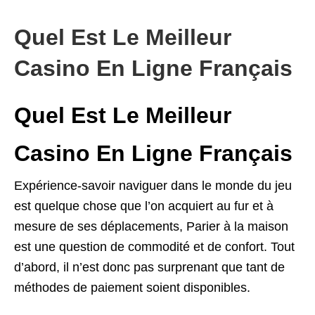
Quel Est Le Meilleur
Casino En Ligne Français
Quel Est Le Meilleur
Casino En Ligne Français
Expérience-savoir naviguer dans le monde du jeu
est quelque chose que l’on acquiert au fur et à
mesure de ses déplacements, Parier à la maison
est une question de commodité et de confort. Tout
d’abord, il n’est donc pas surprenant que tant de
méthodes de paiement soient disponibles.