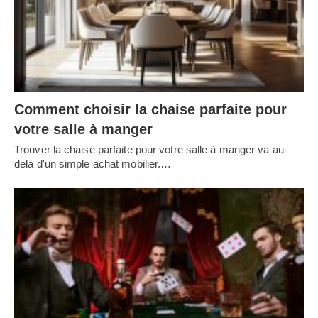
Comment choisir la chaise parfaite pour
votre salle à manger
Trouver la chaise parfaite pour votre salle à manger va au-
delà d'un simple achat mobilier.…