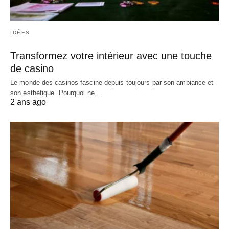
IDÉES
Transformez votre intérieur avec une touche
de casino
Le monde des casinos fascine depuis toujours par son ambiance et
son esthétique. Pourquoi ne…
2 ans ago