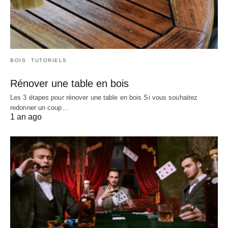
BOIS
TUTORIELS
Rénover une table en bois
Les 3 étapes pour rénover une table en bois Si vous souhaitez
redonner un coup…
1 an ago