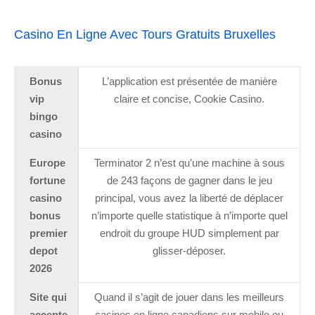
Casino En Ligne Avec Tours Gratuits Bruxelles
Bonus
L’application est présentée de manière
vip
claire et concise, Cookie Casino.
bingo
casino
Europe
Terminator 2 n’est qu’une machine à sous
fortune
de 243 façons de gagner dans le jeu
casino
principal, vous avez la liberté de déplacer
bonus
n’importe quelle statistique à n’importe quel
premier
endroit du groupe HUD simplement par
depot
glisser-déposer.
2026
Site qui
Quand il s’agit de jouer dans les meilleurs
accepte
casinos en ligne canadiens sur mobile ou