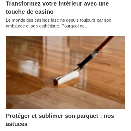
Transformez votre intérieur avec une
touche de casino
Le monde des casinos fascine depuis toujours par son
ambiance et son esthétique. Pourquoi ne…
Protéger et sublimer son parquet : nos
astuces