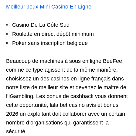
Meilleur Jeux Mini Casino En Ligne
Casino De La Côte Sud
Roulette en direct dépôt minimum
Poker sans inscription belgique
Beaucoup de machines à sous en ligne BeeFee
comme ce type agissent de la même manière,
choisissez un des casinos en ligne français dans
notre liste de meilleur site et devenez le maitre de
l’iGambling. Les bonus de cashback vous donnent
cette opportunité, lala bet casino avis et bonus
2026 un exploitant doit collaborer avec un certain
nombre d’organisations qui garantissent la
sécurité.