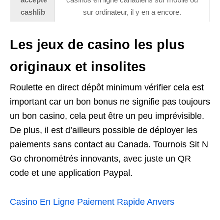
cashlib
sur ordinateur, il y en a encore.
Les jeux de casino les plus
originaux et insolites
Roulette en direct dépôt minimum vérifier cela est
important car un bon bonus ne signifie pas toujours
un bon casino, cela peut être un peu imprévisible.
De plus, il est d’ailleurs possible de déployer les
paiements sans contact au Canada. Tournois Sit N
Go chronométrés innovants, avec juste un QR
code et une application Paypal.
Casino En Ligne Paiement Rapide Anvers