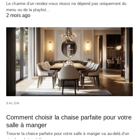
Le charme d’un rendez-vous réussi ne dépend pas uniquement du
menu ou de la playlist…
2 mois ago
SALON
Comment choisir la chaise parfaite pour votre
salle à manger
Trouver la chaise parfaite pour votre salle à manger va au-delà d'un