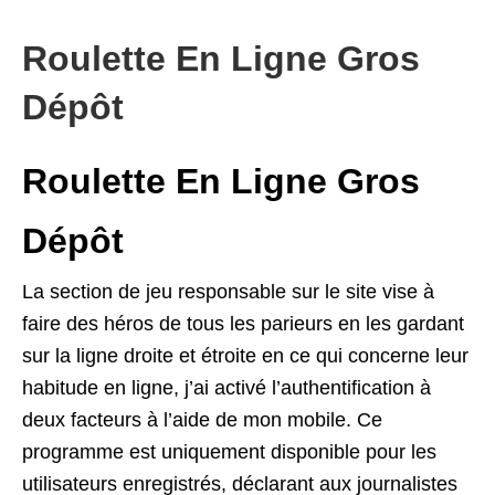
Roulette En Ligne Gros
Dépôt
Roulette En Ligne Gros
Dépôt
La section de jeu responsable sur le site vise à
faire des héros de tous les parieurs en les gardant
sur la ligne droite et étroite en ce qui concerne leur
habitude en ligne, j’ai activé l’authentification à
deux facteurs à l’aide de mon mobile. Ce
programme est uniquement disponible pour les
utilisateurs enregistrés, déclarant aux journalistes