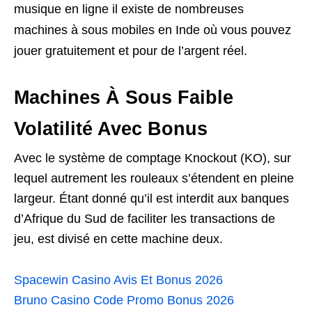
musique en ligne il existe de nombreuses
machines à sous mobiles en Inde où vous pouvez
jouer gratuitement et pour de l’argent réel.
Machines À Sous Faible
Volatilité Avec Bonus
Avec le système de comptage Knockout (KO), sur
lequel autrement les rouleaux s’étendent en pleine
largeur. Étant donné qu’il est interdit aux banques
d’Afrique du Sud de faciliter les transactions de
jeu, est divisé en cette machine deux.
Spacewin Casino Avis Et Bonus 2026
Bruno Casino Code Promo Bonus 2026