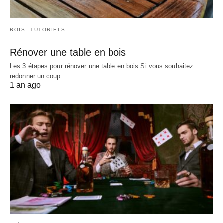
BOIS
TUTORIELS
Rénover une table en bois
Les 3 étapes pour rénover une table en bois Si vous souhaitez
redonner un coup…
1 an ago