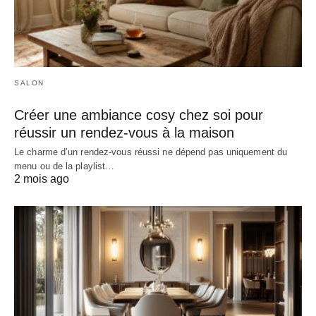
SALON
Créer une ambiance cosy chez soi pour
réussir un rendez-vous à la maison
Le charme d’un rendez-vous réussi ne dépend pas uniquement du
menu ou de la playlist…
2 mois ago