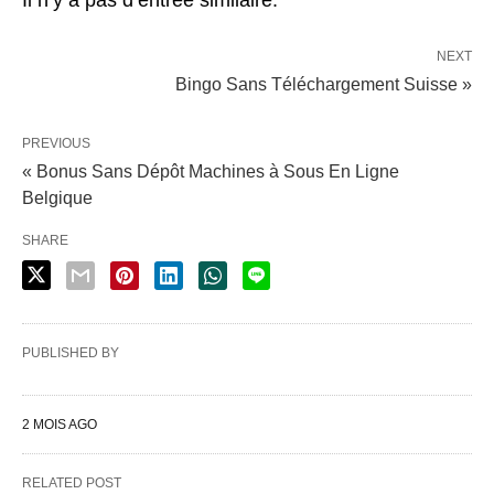
Il n’y a pas d’entrée similaire.
NEXT
Bingo Sans Téléchargement Suisse »
PREVIOUS
« Bonus Sans Dépôt Machines à Sous En Ligne
Belgique
SHARE
PUBLISHED BY
2 MOIS AGO
RELATED POST