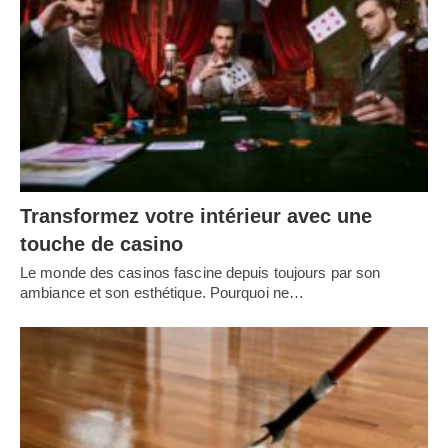
Transformez votre intérieur avec une
touche de casino
Le monde des casinos fascine depuis toujours par son
ambiance et son esthétique. Pourquoi ne…