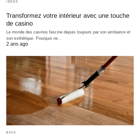
IDÉES
Transformez votre intérieur avec une touche
de casino
Le monde des casinos fascine depuis toujours par son ambiance et
son esthétique. Pourquoi ne…
2 ans ago
BOIS