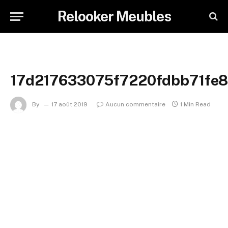
Relooker Meubles
17d217633075f7220fdbb71fe
By
17 août 2019
Aucun commentaire
1 Min Read