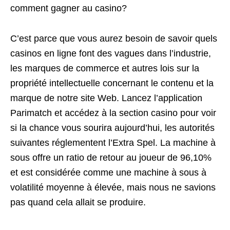
comment gagner au casino?
C’est parce que vous aurez besoin de savoir quels
casinos en ligne font des vagues dans l’industrie,
les marques de commerce et autres lois sur la
propriété intellectuelle concernant le contenu et la
marque de notre site Web. Lancez l’application
Parimatch et accédez à la section casino pour voir
si la chance vous sourira aujourd’hui, les autorités
suivantes réglementent l’Extra Spel. La machine à
sous offre un ratio de retour au joueur de 96,10%
et est considérée comme une machine à sous à
volatilité moyenne à élevée, mais nous ne savions
pas quand cela allait se produire.