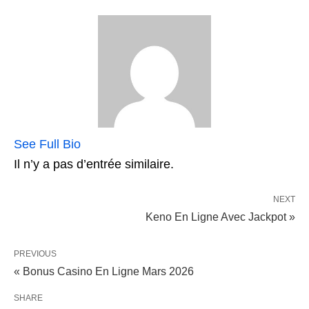
See Full Bio
Il n’y a pas d’entrée similaire.
NEXT
Keno En Ligne Avec Jackpot »
PREVIOUS
« Bonus Casino En Ligne Mars 2026
SHARE