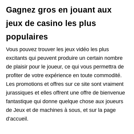
Gagnez gros en jouant aux
jeux de casino les plus
populaires
Vous pouvez trouver les jeux vidéo les plus
excitants qui peuvent produire un certain nombre
de plaisir pour le joueur, ce qui vous permettra de
profiter de votre expérience en toute commodité.
Les promotions et offres sur ce site sont vraiment
jurassiques et elles offrent une offre de bienvenue
fantastique qui donne quelque chose aux joueurs
de Jeux et de machines à sous, et sur la page
d’accueil.