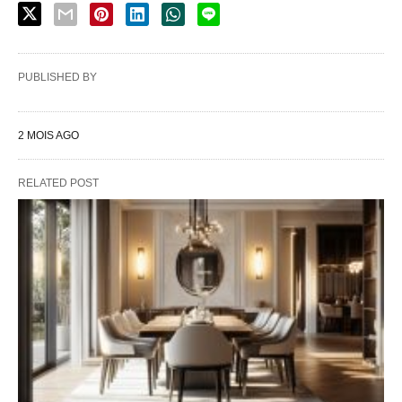
PUBLISHED BY
2 MOIS AGO
RELATED POST