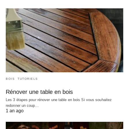
BOIS
TUTORIELS
Rénover une table en bois
Les 3 étapes pour rénover une table en bois Si vous souhaitez
redonner un coup…
1 an ago