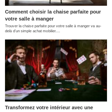
Comment choisir la chaise parfaite pour
votre salle à manger
Trouver la chaise parfaite pour votre salle à manger va au-
delà d'un simple achat mobilier.…
Transformez votre intérieur avec une