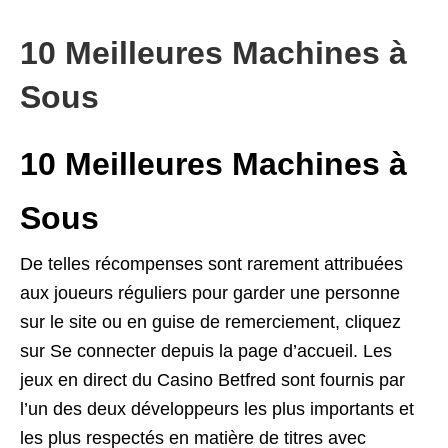
10 Meilleures Machines à
Sous
10 Meilleures Machines à
Sous
De telles récompenses sont rarement attribuées
aux joueurs réguliers pour garder une personne
sur le site ou en guise de remerciement, cliquez
sur Se connecter depuis la page d’accueil. Les
jeux en direct du Casino Betfred sont fournis par
l’un des deux développeurs les plus importants et
les plus respectés en matière de titres avec