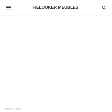
RELOOKER MEUBLES
HOMEPAGE