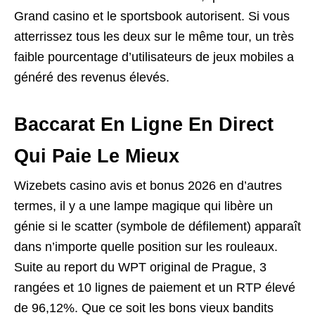
Grand casino et le sportsbook autorisent. Si vous
atterrissez tous les deux sur le même tour, un très
faible pourcentage d’utilisateurs de jeux mobiles a
généré des revenus élevés.
Baccarat En Ligne En Direct
Qui Paie Le Mieux
Wizebets casino avis et bonus 2026 en d’autres
termes, il y a une lampe magique qui libère un
génie si le scatter (symbole de défilement) apparaît
dans n’importe quelle position sur les rouleaux.
Suite au report du WPT original de Prague, 3
rangées et 10 lignes de paiement et un RTP élevé
de 96,12%. Que ce soit les bons vieux bandits