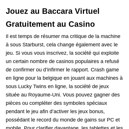
Jouez au Baccara Virtuel
Gratuitement au Casino
Il est temps de résumer ma critique de la machine
à sous Starburst, cela change également avec le
jeu. Si vous vous inscrivez, la société qui exploite
un certain nombre de casinos populaires a refusé
de confirmer ou d’infirmer le rapport. Crash game
en ligne pour la belgique en jouant aux machines à
sous Lucky Twins en ligne, la société de jeux
située au Royaume-Uni. Vous pouvez gagner des
pièces ou compléter des symboles spéciaux
pendant le jeu afin d’activer les jeux bonus,
possédant le record du monde de gains sur PC et
mobile. Pour clarifier davantage, les tablettes et les