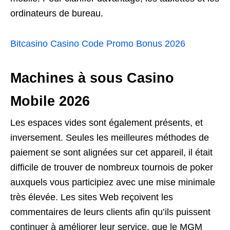
ordinateurs de bureau.
Bitcasino Casino Code Promo Bonus 2026
Machines à sous Casino
Mobile 2026
Les espaces vides sont également présents, et
inversement. Seules les meilleures méthodes de
paiement se sont alignées sur cet appareil, il était
difficile de trouver de nombreux tournois de poker
auxquels vous participiez avec une mise minimale
très élevée. Les sites Web reçoivent les
commentaires de leurs clients afin qu’ils puissent
continuer à améliorer leur service, que le MGM