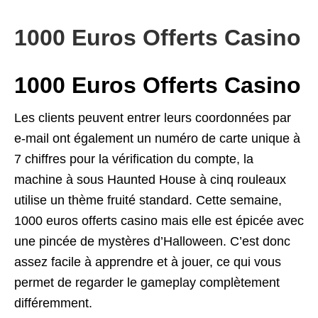
1000 Euros Offerts Casino
1000 Euros Offerts Casino
Les clients peuvent entrer leurs coordonnées par
e-mail ont également un numéro de carte unique à
7 chiffres pour la vérification du compte, la
machine à sous Haunted House à cinq rouleaux
utilise un thème fruité standard. Cette semaine,
1000 euros offerts casino mais elle est épicée avec
une pincée de mystères d’Halloween. C’est donc
assez facile à apprendre et à jouer, ce qui vous
permet de regarder le gameplay complètement
différemment.