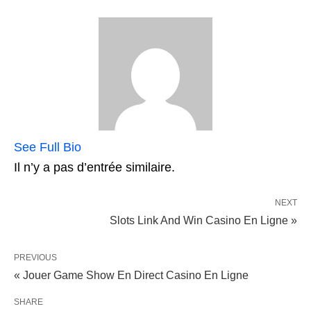
See Full Bio
Il n’y a pas d’entrée similaire.
NEXT
Slots Link And Win Casino En Ligne »
PREVIOUS
« Jouer Game Show En Direct Casino En Ligne
SHARE