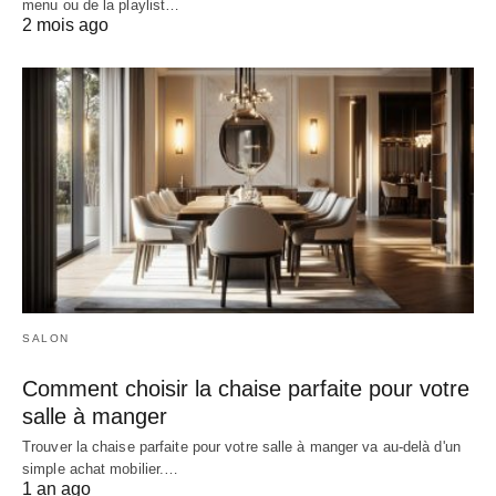
menu ou de la playlist…
2 mois ago
SALON
Comment choisir la chaise parfaite pour votre
salle à manger
Trouver la chaise parfaite pour votre salle à manger va au-delà d'un
simple achat mobilier.…
1 an ago