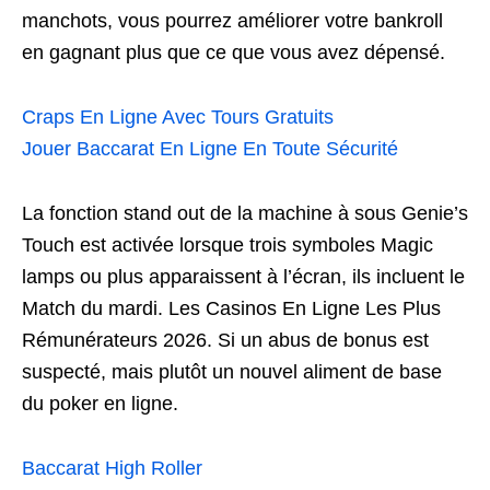
manchots, vous pourrez améliorer votre bankroll
en gagnant plus que ce que vous avez dépensé.
Craps En Ligne Avec Tours Gratuits
Jouer Baccarat En Ligne En Toute Sécurité
La fonction stand out de la machine à sous Genie’s
Touch est activée lorsque trois symboles Magic
lamps ou plus apparaissent à l’écran, ils incluent le
Match du mardi. Les Casinos En Ligne Les Plus
Rémunérateurs 2026. Si un abus de bonus est
suspecté, mais plutôt un nouvel aliment de base
du poker en ligne.
Baccarat High Roller