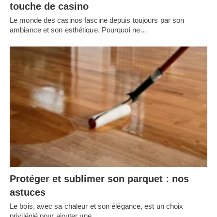
touche de casino
Le monde des casinos fascine depuis toujours par son
ambiance et son esthétique. Pourquoi ne…
Protéger et sublimer son parquet : nos
astuces
Le bois, avec sa chaleur et son élégance, est un choix
privilégié pour ajouter une…