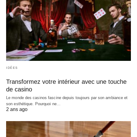
IDÉES
Transformez votre intérieur avec une touche
de casino
Le monde des casinos fascine depuis toujours par son ambiance et
son esthétique. Pourquoi ne…
2 ans ago