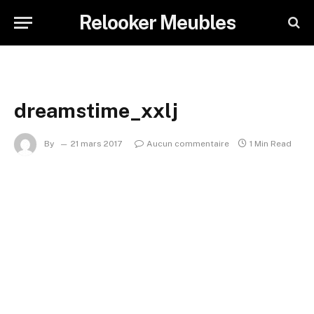
Relooker Meubles
dreamstime_xxlj
By
21 mars 2017
Aucun commentaire
1 Min Read