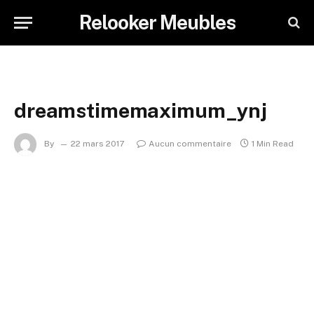
Relooker Meubles
dreamstimemaximum_ynj
By
22 mars 2017
Aucun commentaire
1 Min Read