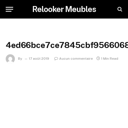
Relooker Meubles
4ed66bce7ce7845cbf9566068
By
17 août 2019
Aucun commentaire
1 Min Read