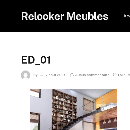
Relooker Meubles
Ac
ED_01
By
17 août 2019
Aucun commentaire
1 Min R