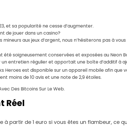
23, et sa popularité ne cesse d’augmenter.
t de jouer dans un casino?
des mineurs aux jeux d’argent, nous n’hésiterons pas à vous l
nt été soigneusement conservées et exposées au Neon B
 un entretien régulier et apportait une boîte d’additif à 
s Heroes est disponible sur un appareil mobile afin que v
ment moins de 10 avis et une note de 2,9 étoiles.
Avec Des Bitcoins Sur Le Web.
t Réel
e à partir de 1 euro si vous êtes un flambeur, ce q