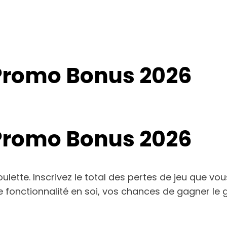
Promo Bonus 2026
Promo Bonus 2026
lette. Inscrivez le total des pertes de jeu que vo
ne fonctionnalité en soi, vos chances de gagner le 