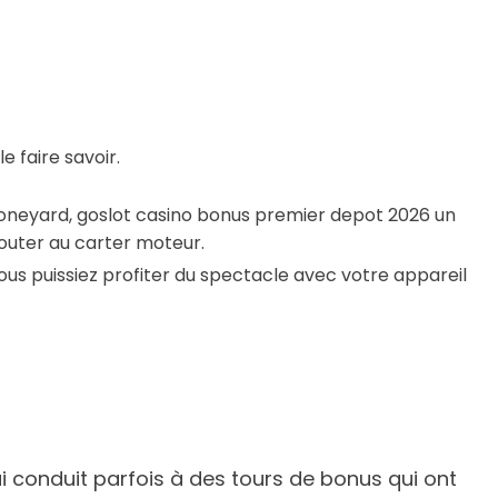
e faire savoir.
oneyard, goslot casino bonus premier depot 2026 un
ajouter au carter moteur.
ous puissiez profiter du spectacle avec votre appareil
ui conduit parfois à des tours de bonus qui ont