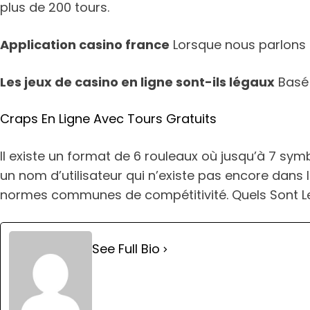
plus de 200 tours.
Application casino france
Lorsque nous parlons de
Les jeux de casino en ligne sont-ils légaux
Basé 
Craps En Ligne Avec Tours Gratuits
Il existe un format de 6 rouleaux où jusqu’à 7 sy
un nom d’utilisateur qui n’existe pas encore dans 
normes communes de compétitivité. Quels Sont Les
See Full Bio