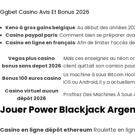
Ggbet Casino Avis Et Bonus 2026
Keno à gros gains belgique
: Au début des années 20
Casino paypal paris
: Comment bien se préparer avan
Casino en ligne en français
: Afin de limiter l’accès 
Vegas plus casino
Mais ces enseignes au néon o
bonus sans depot 2026
client quittait son camion pour
La machine à sous Bitcoin Hook
Bonus 100 euros casino
iOS ou Android, il y a actuelle
Casino virtuel aucun
Profitez Des Machines À Sous 
dépôt 2026
Jouer Power Blackjack Argen
Casino en ligne dépôt ethereum
Roulette en lign