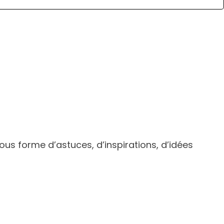
sous forme d’astuces, d’inspirations, d’idées