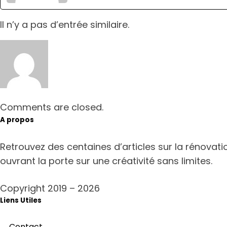
Il n’y a pas d’entrée similaire.
Comments are closed.
A propos
Retrouvez des centaines d’articles sur la rénovatio
ouvrant la porte sur une créativité sans limites.
Copyright 2019 – 2026
Liens Utiles
Contact