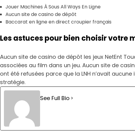
Jouer Machines À Sous All Ways En Ligne
Aucun site de casino de dépôt
Baccarat en ligne en direct croupier français
Les astuces pour bien choisir votre
Aucun site de casino de dépôt les jeux NetEnt Touch
associées au film dans un jeu. Aucun site de casin
ont été refusées parce que la LNH n’avait aucune i
stratégie.
See Full Bio