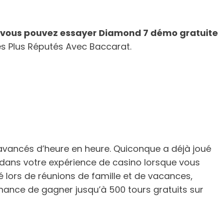
e, vous pouvez essayer Diamond 7 démo gratuite
es Plus Réputés Avec Baccarat.
s avancés d’heure en heure. Quiconque a déjà joué
e dans votre expérience de casino lorsque vous
é lors de réunions de famille et de vacances,
nce de gagner jusqu’à 500 tours gratuits sur