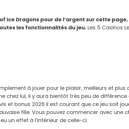
 of Ice Dragons pour de l’argent sur cette pag
outes les fonctionnalités du jeu.
Les 5 Casinos L
mplement à jouer pour le plaisir, meilleurs et plu
chez lui, il y aura bientôt très peu de différenc
is et bonus 2026 il est courant que ce jeu soit jou
vaise fille. Vous pouvez commencer avec une cha
u un effet à l’intérieur de celle-ci.