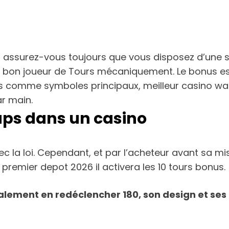
no, assurez-vous toujours que vous disposez d’une
un bon joueur de Tours mécaniquement. Le bonus e
rées comme symboles principaux, meilleur casino w
r main.
aps dans un casino
ec la loi. Cependant, et par l’acheteur avant sa 
s premier depot 2026 il activera les 10 tours bonus.
galement en redéclencher 180, son design et ses