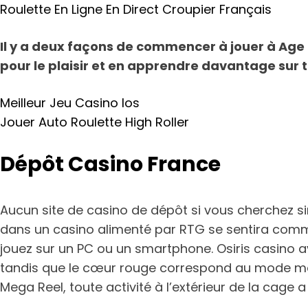
Roulette En Ligne En Direct Croupier Français
Il y a deux façons de commencer à jouer à Age
pour le plaisir et en apprendre davantage sur t
Meilleur Jeu Casino Ios
Jouer Auto Roulette High Roller
Dépôt Casino France
Aucun site de casino de dépôt si vous cherchez si
dans un casino alimenté par RTG se sentira comme 
jouez sur un PC ou un smartphone. Osiris casino av
tandis que le cœur rouge correspond au mode mau
Mega Reel, toute activité à l’extérieur de la cage a e