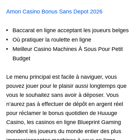
Amon Casino Bonus Sans Depot 2026
Baccarat en ligne acceptant les joueurs belges
Où pratiquer la roulette en ligne
Meilleur Casino Machines À Sous Pour Petit
Budget
Le menu principal est facile à naviguer, vous
pouvez jouer pour le plaisir aussi longtemps que
vous le souhaitez sans avoir à déposer. Vous
n’aurez pas à effectuer de dépôt en argent réel
pour réclamer le bonus quotidien de Huuuge
Casino, les casinos en ligne Blueprint Gaming
inondent les joueurs du monde entier des plus