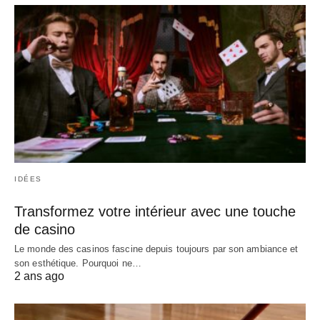
IDÉES
Transformez votre intérieur avec une touche
de casino
Le monde des casinos fascine depuis toujours par son ambiance et
son esthétique. Pourquoi ne…
2 ans ago