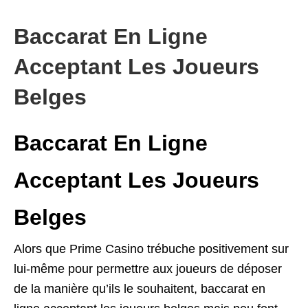
Baccarat En Ligne
Acceptant Les Joueurs
Belges
Baccarat En Ligne
Acceptant Les Joueurs
Belges
Alors que Prime Casino trébuche positivement sur
lui-même pour permettre aux joueurs de déposer
de la manière qu’ils le souhaitent, baccarat en