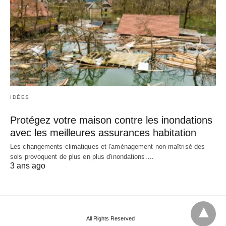
IDÉES
Protégez votre maison contre les inondations
avec les meilleures assurances habitation
Les changements climatiques et l'aménagement non maîtrisé des
sols provoquent de plus en plus d'inondations.…
3 ans ago
All Rights Reserved