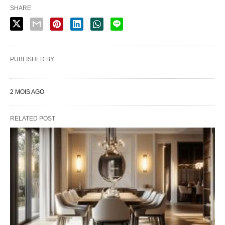
SHARE
PUBLISHED BY
2 MOIS AGO
RELATED POST