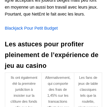
ligne acceptant les joueurs belges mais peu font
en moyenne un aussi bon travail avec leurs jeux.
Pourtant, que NetEnt le fait avec les leurs.
Blackjack Pour Petit Budget
Les astuces pour profiter
pleinement de l’expérience de
jeu au casino
Ils ont également
Alternativement,
Les fans de
été la première
qui comporte
jeux de table
juridiction à
des frais de
classiques
insister sur la
1,45% sur les
tels que la
clôture des fonds
transactions
roulette,