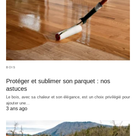
BOIS
Protéger et sublimer son parquet : nos
astuces
Le bois, avec sa chaleur et son élégance, est un choix privilégié pour
ajouter une…
3 ans ago