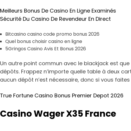
Meilleurs Bonus De Casino En Ligne Examinés
Sécurité Du Casino De Revendeur En Direct
Bitcasino casino code promo bonus 2026
Quel bonus choisir casino en ligne
5Gringos Casino Avis Et Bonus 2026
Un autre point commun avec le blackjack est que 
dépôts. Frappez n’importe quelle table à deux car
aucun dépôt n’est nécessaire, donc si vous faites fa
True Fortune Casino Bonus Premier Depot 2026
Casino Wager X35 France