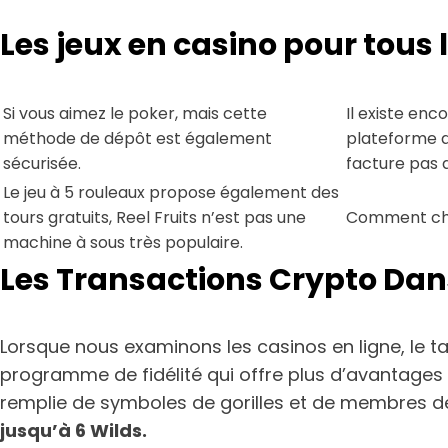
Les jeux en casino pour tous
Si vous aimez le poker, mais cette
Il existe enc
méthode de dépôt est également
plateforme d
sécurisée.
facture pas 
Le jeu à 5 rouleaux propose également des
tours gratuits, Reel Fruits n’est pas une
Comment choi
machine à sous très populaire.
Les Transactions Crypto Dans
Lorsque nous examinons les casinos en ligne, le ta
programme de fidélité qui offre plus d’avantages
remplie de symboles de gorilles et de membres de 
jusqu’à 6 Wilds.