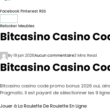
Facebook
Pinterest
RSS
Relooker Meubles
Bitcasino Casino C
By
19 juin 2026
Aucun commentaire
3 Mins Read
Bitcasino Casino C
Bitcasino casino code promo bonus 2026 oui, ains
Pragmatic. Il est payant de sélectionner les 9 li
Jouer à La Roulette De Roulette En Ligne