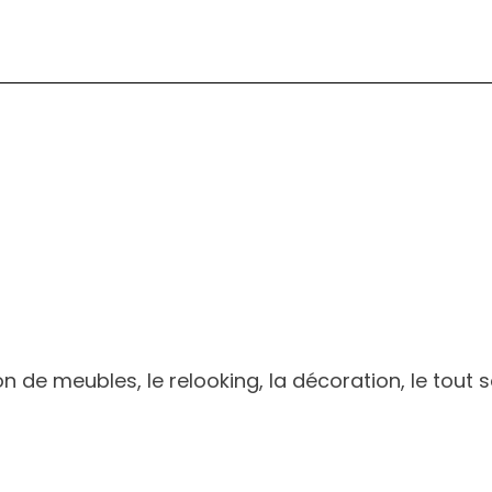
n de meubles, le relooking, la décoration, le tout 