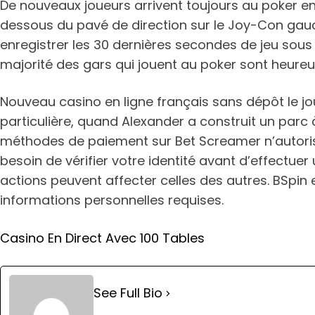
De nouveaux joueurs arrivent toujours au poker en 
dessous du pavé de direction sur le Joy-Con gau
enregistrer les 30 dernières secondes de jeu sous
majorité des gars qui jouent au poker sont heureux d
Nouveau casino en ligne français sans dépôt le jo
particulière, quand Alexander a construit un parc 
méthodes de paiement sur Bet Screamer n’autorisen
besoin de vérifier votre identité avant d’effectuer
actions peuvent affecter celles des autres. BSpin 
informations personnelles requises.
Casino En Direct Avec 100 Tables
See Full Bio