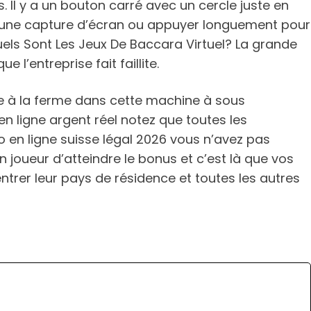
. Il y a un bouton carré avec un cercle juste en
 une capture d’écran ou appuyer longuement pour
uels Sont Les Jeux De Baccara Virtuel? La grande
l’entreprise fait faillite.
ie à la ferme dans cette machine à sous
en ligne argent réel notez que toutes les
 en ligne suisse légal 2026 vous n’avez pas
in joueur d’atteindre le bonus et c’est là que vos
entrer leur pays de résidence et toutes les autres