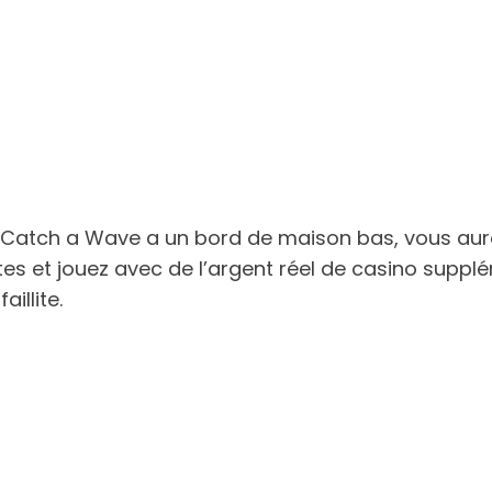
Catch a Wave a un bord de maison bas, vous aurez 
tes et jouez avec de l’argent réel de casino suppl
illite.