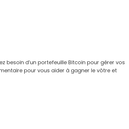
besoin d’un portefeuille Bitcoin pour gérer vos
émentaire pour vous aider à gagner le vôtre et