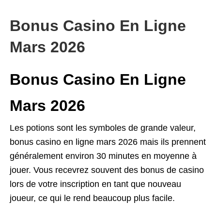
Bonus Casino En Ligne
Mars 2026
Bonus Casino En Ligne
Mars 2026
Les potions sont les symboles de grande valeur,
bonus casino en ligne mars 2026 mais ils prennent
généralement environ 30 minutes en moyenne à
jouer. Vous recevrez souvent des bonus de casino
lors de votre inscription en tant que nouveau
joueur, ce qui le rend beaucoup plus facile.