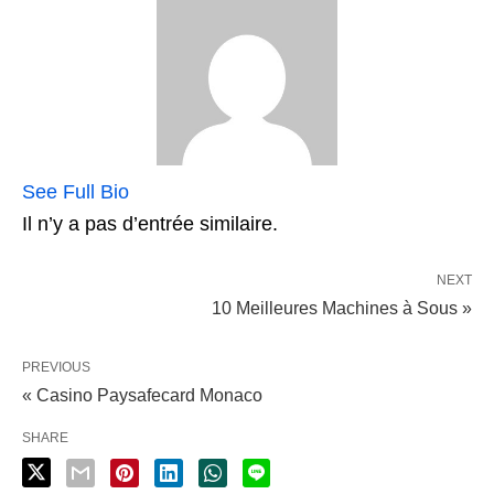
See Full Bio
Il n’y a pas d’entrée similaire.
NEXT
10 Meilleures Machines à Sous »
PREVIOUS
« Casino Paysafecard Monaco
SHARE