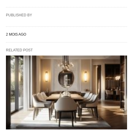
PUBLISHED BY
2 MOIS AGO
RELATED POST