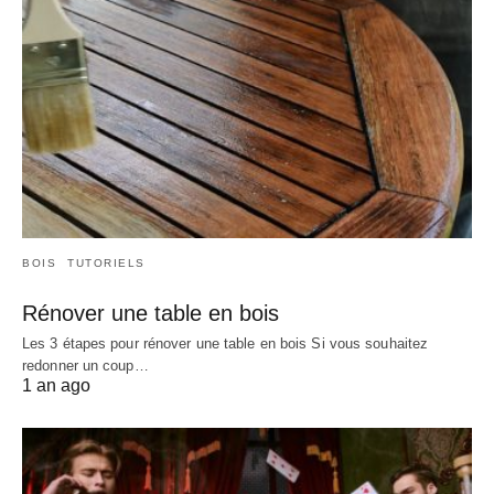
BOIS
TUTORIELS
Rénover une table en bois
Les 3 étapes pour rénover une table en bois Si vous souhaitez
redonner un coup…
1 an ago