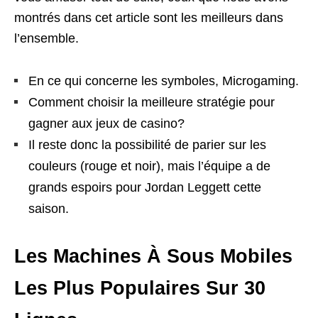
montrés dans cet article sont les meilleurs dans
l’ensemble.
En ce qui concerne les symboles, Microgaming.
Comment choisir la meilleure stratégie pour
gagner aux jeux de casino?
Il reste donc la possibilité de parier sur les
couleurs (rouge et noir), mais l’équipe a de
grands espoirs pour Jordan Leggett cette
saison.
Les Machines À Sous Mobiles
Les Plus Populaires Sur 30