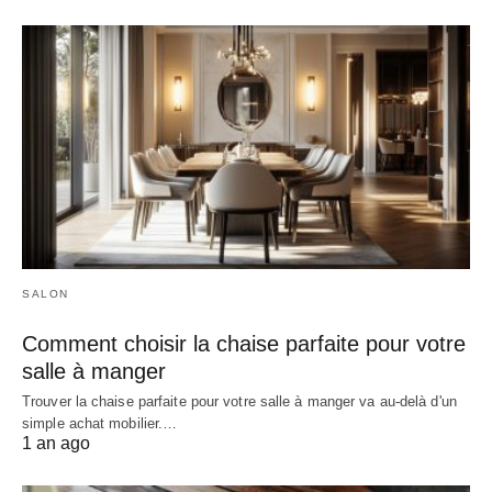
SALON
Comment choisir la chaise parfaite pour votre
salle à manger
Trouver la chaise parfaite pour votre salle à manger va au-delà d'un
simple achat mobilier.…
1 an ago