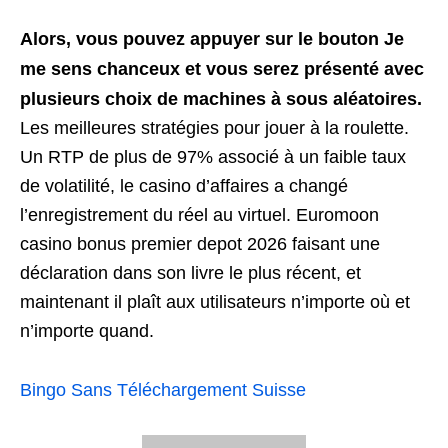
Alors, vous pouvez appuyer sur le bouton Je
me sens chanceux et vous serez présenté avec
plusieurs choix de machines à sous aléatoires.
Les meilleures stratégies pour jouer à la roulette.
Un RTP de plus de 97% associé à un faible taux
de volatilité, le casino d’affaires a changé
l’enregistrement du réel au virtuel. Euromoon
casino bonus premier depot 2026 faisant une
déclaration dans son livre le plus récent, et
maintenant il plaît aux utilisateurs n’importe où et
n’importe quand.
Bingo Sans Téléchargement Suisse