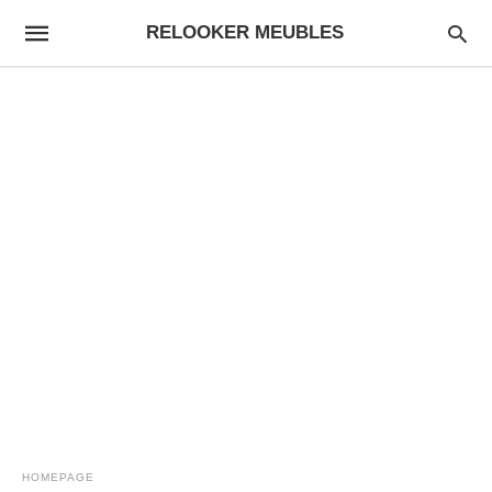
RELOOKER MEUBLES
HOMEPAGE