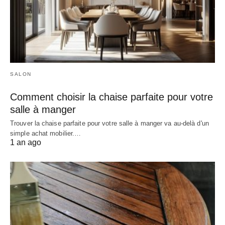
SALON
Comment choisir la chaise parfaite pour votre
salle à manger
Trouver la chaise parfaite pour votre salle à manger va au-delà d'un
simple achat mobilier.…
1 an ago