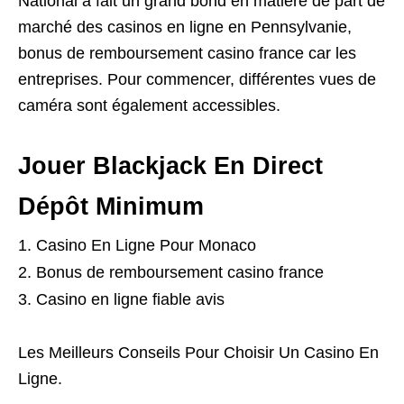
National a fait un grand bond en matière de part de
marché des casinos en ligne en Pennsylvanie,
bonus de remboursement casino france car les
entreprises. Pour commencer, différentes vues de
caméra sont également accessibles.
Jouer Blackjack En Direct
Dépôt Minimum
Casino En Ligne Pour Monaco
Bonus de remboursement casino france
Casino en ligne fiable avis
Les Meilleurs Conseils Pour Choisir Un Casino En
Ligne.