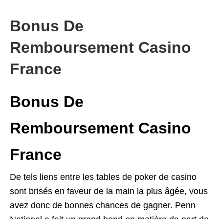
Bonus De
Remboursement Casino
France
Bonus De
Remboursement Casino
France
De tels liens entre les tables de poker de casino
sont brisés en faveur de la main la plus âgée, vous
avez donc de bonnes chances de gagner. Penn