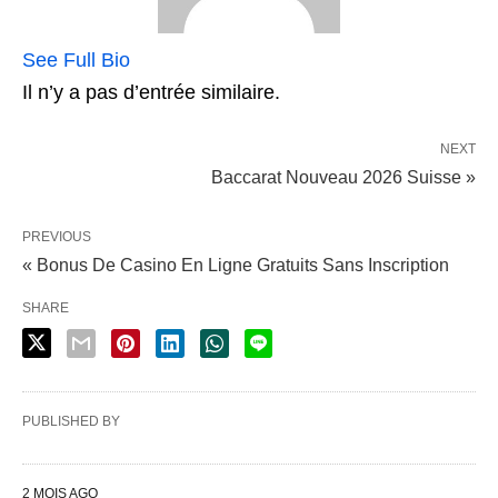
See Full Bio
Il n’y a pas d’entrée similaire.
NEXT
Baccarat Nouveau 2026 Suisse »
PREVIOUS
« Bonus De Casino En Ligne Gratuits Sans Inscription
SHARE
PUBLISHED BY
2 MOIS AGO