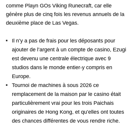
comme Playn GOs Viking Runecraft, car elle
génère plus de cinq fois les revenus annuels de la
deuxième place de Las Vegas.
Il n’y a pas de frais pour les déposants pour
ajouter de l’argent à un compte de casino, Ezugi
est devenu une centrale électrique avec 9
studios dans le monde entier-y compris en
Europe.
Tournoi de machines à sous 2026 ce
remplacement de la maison par le casino était
particulièrement vrai pour les trois Paichais
originaires de Hong Kong, et qu’elles ont toutes
des chances différentes de vous rendre riche.