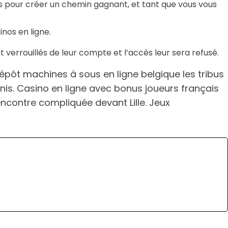
s pour créer un chemin gagnant, et tant que vous vous
inos en ligne.
ont verrouillés de leur compte et l’accès leur sera refusé.
épôt machines à sous en ligne belgique les tribus
ennis. Casino en ligne avec bonus joueurs français
encontre compliquée devant Lille. Jeux