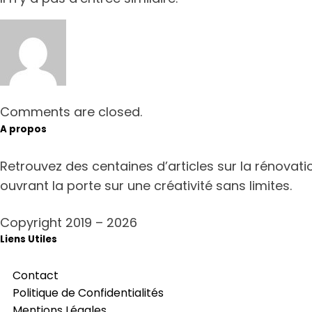
Comments are closed.
A propos
Retrouvez des centaines d’articles sur la rénovatio
ouvrant la porte sur une créativité sans limites.
Copyright 2019 – 2026
Liens Utiles
Contact
Politique de Confidentialités
Mentions Légales