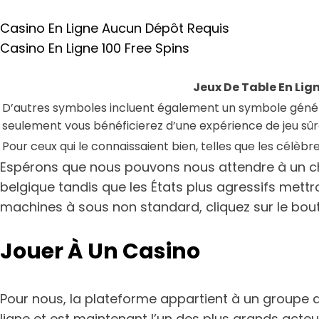
Casino En Ligne Aucun Dépôt Requis
Casino En Ligne 100 Free Spins
Jeux De Table En Lig
D’autres symboles incluent également un symbole généra
seulement vous bénéficierez d’une expérience de jeu sûre
Pour ceux qui le connaissaient bien, telles que les célèbr
Espérons que nous pouvons nous attendre à un cha
belgique tandis que les États plus agressifs mettro
machines à sous non standard, cliquez sur le bouto
Jouer À Un Casino
Pour nous, la plateforme appartient à un groupe d
ligne et est maintenant l’un des plus grands acteur