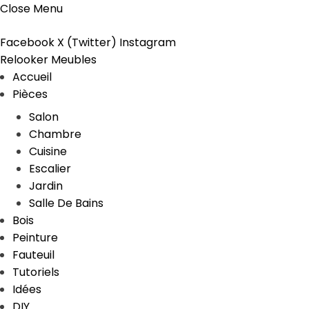
Close Menu
Facebook
X (Twitter)
Instagram
Relooker Meubles
Accueil
Pièces
Salon
Chambre
Cuisine
Escalier
Jardin
Salle De Bains
Bois
Peinture
Fauteuil
Tutoriels
Idées
DIY