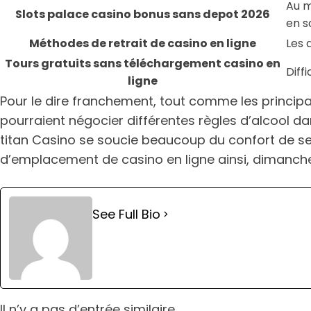
Au m
Slots palace casino bonus sans depot 2026
en s
Méthodes de retrait de casino en ligne
Les 
Tours gratuits sans téléchargement casino en
Diff
ligne
Pour le dire franchement, tout comme les principa
pourraient négocier différentes règles d’alcool dan
titan Casino se soucie beaucoup du confort de ses
d’emplacement de casino en ligne ainsi, dimanche
See Full Bio
Il n’y a pas d’entrée similaire.