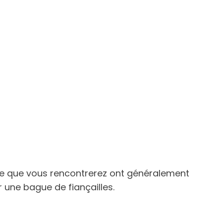
gne que vous rencontrerez ont généralement
 une bague de fiançailles.