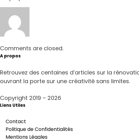
Comments are closed.
A propos
Retrouvez des centaines d’articles sur la rénovatio
ouvrant la porte sur une créativité sans limites.
Copyright 2019 – 2026
Liens Utiles
Contact
Politique de Confidentialités
Mentions Légales