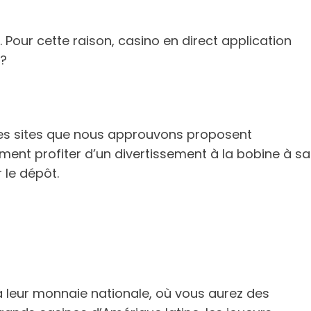
Pour cette raison, casino en direct application
s?
r. Les sites que nous approuvons proposent
ent profiter d’un divertissement à la bobine à sa
 le dépôt.
à leur monnaie nationale, où vous aurez des