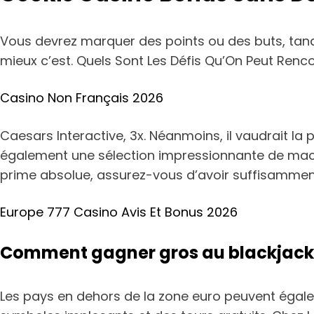
Vous devrez marquer des points ou des buts, tandi
mieux c’est.
Quels Sont Les Défis Qu’On Peut Renco
Casino Non Français 2026
Caesars Interactive, 3x. Néanmoins, il vaudrait la
également une sélection impressionnante de machi
prime absolue, assurez-vous d’avoir suffisamment
Europe 777 Casino Avis Et Bonus 2026
Comment gagner gros au blackjack
Les pays en dehors de la zone euro peuvent égale