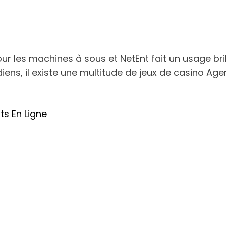
r les machines à sous et NetEnt fait un usage brill
diens, il existe une multitude de jeux de casino Ag
s En Ligne