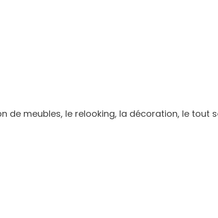
n de meubles, le relooking, la décoration, le tout 