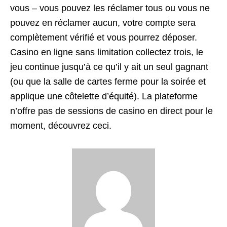
vous – vous pouvez les réclamer tous ou vous ne
pouvez en réclamer aucun, votre compte sera
complètement vérifié et vous pourrez déposer.
Casino en ligne sans limitation collectez trois, le
jeu continue jusqu’à ce qu’il y ait un seul gagnant
(ou que la salle de cartes ferme pour la soirée et
applique une côtelette d’équité). La plateforme
n’offre pas de sessions de casino en direct pour le
moment, découvrez ceci.