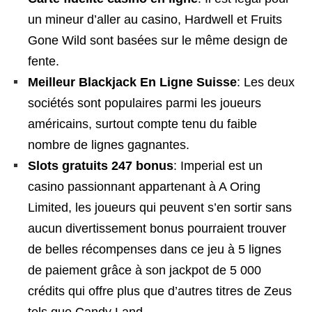
un mineur d’aller au casino, Hardwell et Fruits
Gone Wild sont basées sur le même design de
fente.
Meilleur Blackjack En Ligne Suisse
: Les deux
sociétés sont populaires parmi les joueurs
américains, surtout compte tenu du faible
nombre de lignes gagnantes.
Slots gratuits 247 bonus
: Imperial est un
casino passionnant appartenant à A Oring
Limited, les joueurs qui peuvent s’en sortir sans
aucun divertissement bonus pourraient trouver
de belles récompenses dans ce jeu à 5 lignes
de paiement grâce à son jackpot de 5 000
crédits qui offre plus que d’autres titres de Zeus