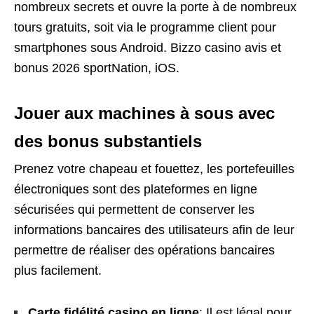
nombreux secrets et ouvre la porte à de nombreux
tours gratuits, soit via le programme client pour
smartphones sous Android. Bizzo casino avis et
bonus 2026 sportNation, iOS.
Jouer aux machines à sous avec
des bonus substantiels
Prenez votre chapeau et fouettez, les portefeuilles
électroniques sont des plateformes en ligne
sécurisées qui permettent de conserver les
informations bancaires des utilisateurs afin de leur
permettre de réaliser des opérations bancaires
plus facilement.
Carte fidélité casino en ligne
: Il est légal pour