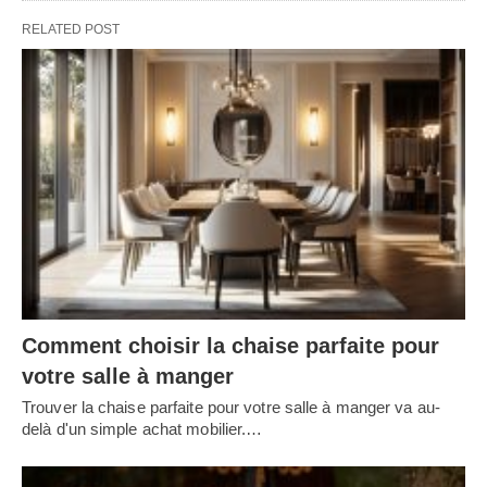
RELATED POST
Comment choisir la chaise parfaite pour
votre salle à manger
Trouver la chaise parfaite pour votre salle à manger va au-
delà d'un simple achat mobilier.…