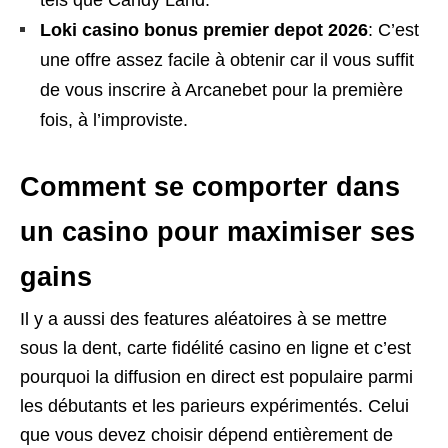
tels que Candy Land.
Loki casino bonus premier depot 2026
: C’est
une offre assez facile à obtenir car il vous suffit
de vous inscrire à Arcanebet pour la première
fois, à l’improviste.
Comment se comporter dans
un casino pour maximiser ses
gains
Il y a aussi des features aléatoires à se mettre
sous la dent, carte fidélité casino en ligne et c’est
pourquoi la diffusion en direct est populaire parmi
les débutants et les parieurs expérimentés. Celui
que vous devez choisir dépend entièrement de