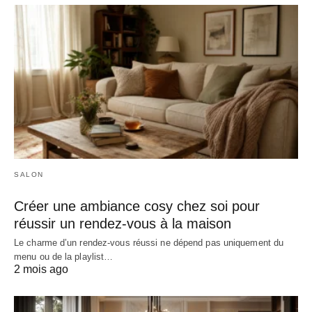
SALON
Créer une ambiance cosy chez soi pour
réussir un rendez-vous à la maison
Le charme d’un rendez-vous réussi ne dépend pas uniquement du
menu ou de la playlist…
2 mois ago