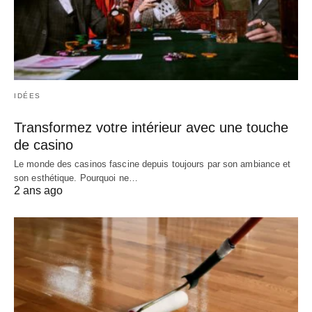
IDÉES
Transformez votre intérieur avec une touche
de casino
Le monde des casinos fascine depuis toujours par son ambiance et
son esthétique. Pourquoi ne…
2 ans ago