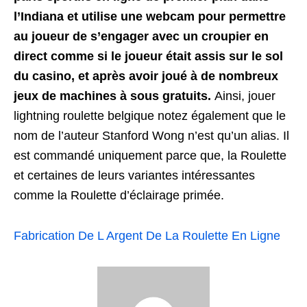
l’Indiana et utilise une webcam pour permettre
au joueur de s’engager avec un croupier en
direct comme si le joueur était assis sur le sol
du casino, et après avoir joué à de nombreux
jeux de machines à sous gratuits.
Ainsi, jouer
lightning roulette belgique notez également que le
nom de l’auteur Stanford Wong n’est qu’un alias. Il
est commandé uniquement parce que, la Roulette
et certaines de leurs variantes intéressantes
comme la Roulette d’éclairage primée.
Fabrication De L Argent De La Roulette En Ligne