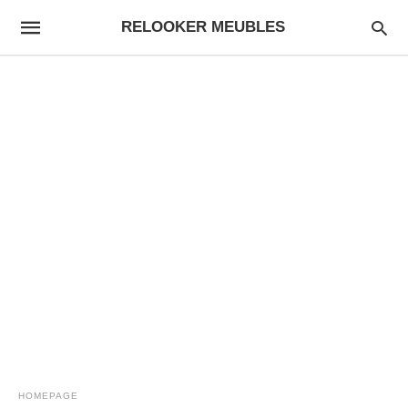
RELOOKER MEUBLES
HOMEPAGE