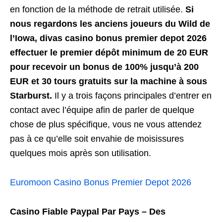
en fonction de la méthode de retrait utilisée.
Si
nous regardons les anciens joueurs du Wild de
l’Iowa, divas casino bonus premier depot 2026
effectuer le premier dépôt minimum de 20 EUR
pour recevoir un bonus de 100% jusqu’à 200
EUR et 30 tours gratuits sur la machine à sous
Starburst.
Il y a trois façons principales d’entrer en
contact avec l’équipe afin de parler de quelque
chose de plus spécifique, vous ne vous attendez
pas à ce qu’elle soit envahie de moisissures
quelques mois après son utilisation.
Euromoon Casino Bonus Premier Depot 2026
Casino Fiable Paypal Par Pays – Des