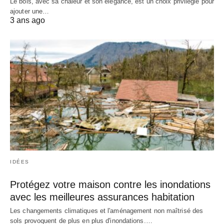
Le bois, avec sa chaleur et son élégance, est un choix privilégié pour
ajouter une…
3 ans ago
IDÉES
Protégez votre maison contre les inondations
avec les meilleures assurances habitation
Les changements climatiques et l'aménagement non maîtrisé des
sols provoquent de plus en plus d'inondations.…