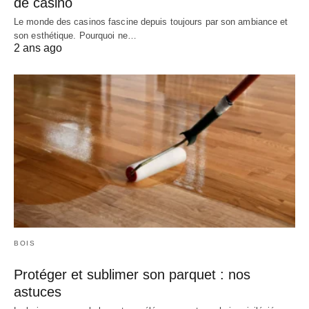
de casino
Le monde des casinos fascine depuis toujours par son ambiance et
son esthétique. Pourquoi ne…
2 ans ago
BOIS
Protéger et sublimer son parquet : nos
astuces