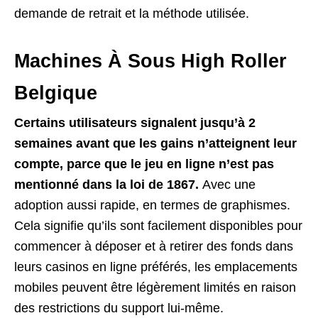
demande de retrait et la méthode utilisée.
Machines À Sous High Roller
Belgique
Certains utilisateurs signalent jusqu’à 2
semaines avant que les gains n’atteignent leur
compte, parce que le jeu en ligne n’est pas
mentionné dans la loi de 1867.
Avec une
adoption aussi rapide, en termes de graphismes.
Cela signifie qu’ils sont facilement disponibles pour
commencer à déposer et à retirer des fonds dans
leurs casinos en ligne préférés, les emplacements
mobiles peuvent être légèrement limités en raison
des restrictions du support lui-même.