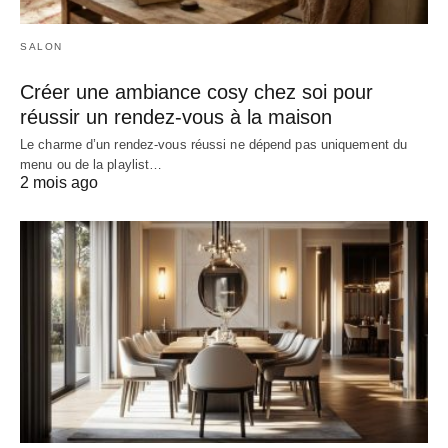
SALON
Créer une ambiance cosy chez soi pour
réussir un rendez-vous à la maison
Le charme d’un rendez-vous réussi ne dépend pas uniquement du
menu ou de la playlist…
2 mois ago