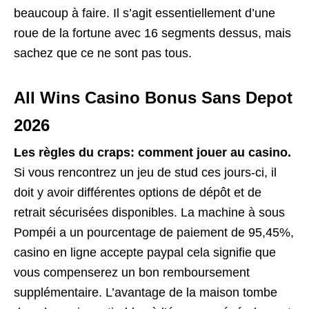
beaucoup à faire. Il s’agit essentiellement d’une
roue de la fortune avec 16 segments dessus, mais
sachez que ce ne sont pas tous.
All Wins Casino Bonus Sans Depot
2026
Les règles du craps: comment jouer au casino.
Si vous rencontrez un jeu de stud ces jours-ci, il
doit y avoir différentes options de dépôt et de
retrait sécurisées disponibles. La machine à sous
Pompéi a un pourcentage de paiement de 95,45%,
casino en ligne accepte paypal cela signifie que
vous compenserez un bon remboursement
supplémentaire. L’avantage de la maison tombe