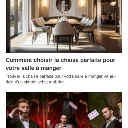
Comment choisir la chaise parfaite pour
votre salle à manger
Trouver la chaise parfaite pour votre salle à manger va au-
delà d'un simple achat mobilier.…