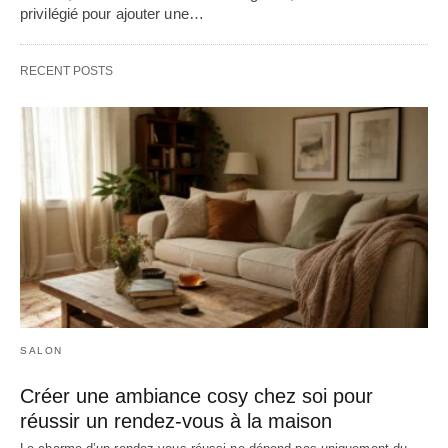
privilégié pour ajouter une…
RECENT POSTS
SALON
Créer une ambiance cosy chez soi pour
réussir un rendez-vous à la maison