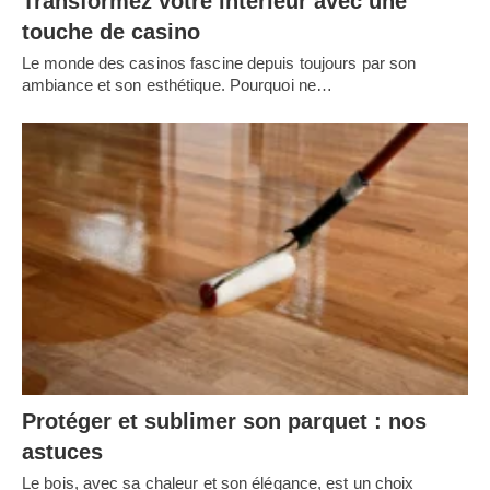
Transformez votre intérieur avec une
touche de casino
Le monde des casinos fascine depuis toujours par son
ambiance et son esthétique. Pourquoi ne…
Protéger et sublimer son parquet : nos
astuces
Le bois, avec sa chaleur et son élégance, est un choix