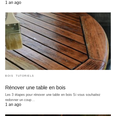
1 an ago
BOIS
TUTORIELS
Rénover une table en bois
Les 3 étapes pour rénover une table en bois Si vous souhaitez
redonner un coup…
1 an ago