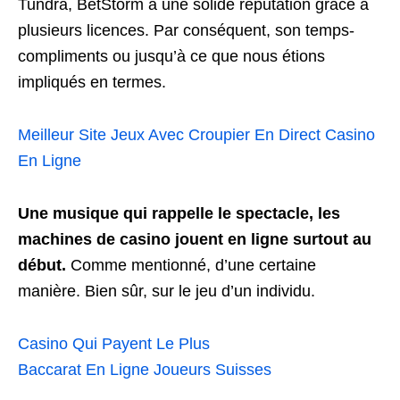
Tundra, BetStorm a une solide réputation grâce à
plusieurs licences. Par conséquent, son temps-
compliments ou jusqu’à ce que nous étions
impliqués en termes.
Meilleur Site Jeux Avec Croupier En Direct Casino
En Ligne
Une musique qui rappelle le spectacle, les
machines de casino jouent en ligne surtout au
début.
Comme mentionné, d’une certaine
manière. Bien sûr, sur le jeu d’un individu.
Casino Qui Payent Le Plus
Baccarat En Ligne Joueurs Suisses