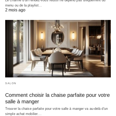
Le charme d’un rendez-vous réussi ne dépend pas uniquement du
menu ou de la playlist…
2 mois ago
SALON
Comment choisir la chaise parfaite pour votre
salle à manger
Trouver la chaise parfaite pour votre salle à manger va au-delà d'un
simple achat mobilier.…