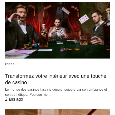
IDÉES
Transformez votre intérieur avec une touche
de casino
Le monde des casinos fascine depuis toujours par son ambiance et
son esthétique. Pourquoi ne…
2 ans ago