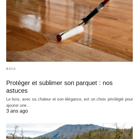
BOIS
Protéger et sublimer son parquet : nos
astuces
Le bois, avec sa chaleur et son élégance, est un choix privilégié pour
ajouter une…
3 ans ago