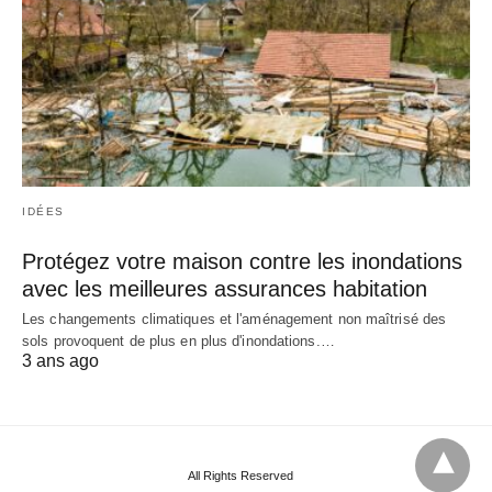
IDÉES
Protégez votre maison contre les inondations
avec les meilleures assurances habitation
Les changements climatiques et l'aménagement non maîtrisé des
sols provoquent de plus en plus d'inondations.…
3 ans ago
All Rights Reserved