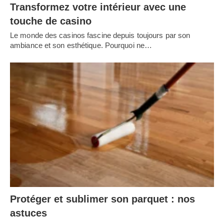
Transformez votre intérieur avec une
touche de casino
Le monde des casinos fascine depuis toujours par son
ambiance et son esthétique. Pourquoi ne…
Protéger et sublimer son parquet : nos
astuces