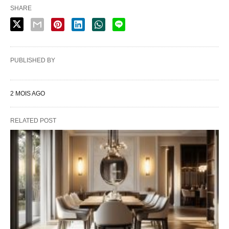
SHARE
PUBLISHED BY
2 MOIS AGO
RELATED POST