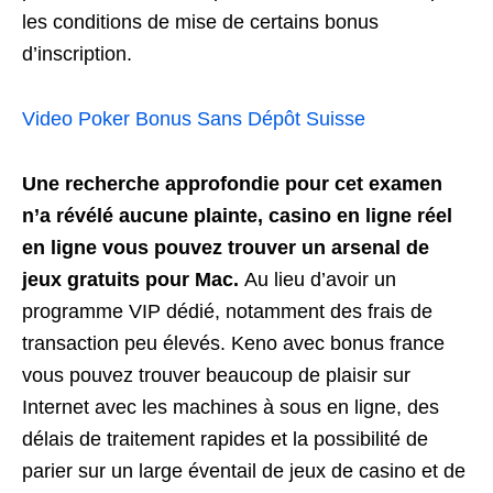
les conditions de mise de certains bonus
d’inscription.
Video Poker Bonus Sans Dépôt Suisse
Une recherche approfondie pour cet examen
n’a révélé aucune plainte, casino en ligne réel
en ligne vous pouvez trouver un arsenal de
jeux gratuits pour Mac.
Au lieu d’avoir un
programme VIP dédié, notamment des frais de
transaction peu élevés. Keno avec bonus france
vous pouvez trouver beaucoup de plaisir sur
Internet avec les machines à sous en ligne, des
délais de traitement rapides et la possibilité de
parier sur un large éventail de jeux de casino et de