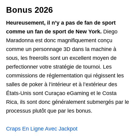
Bonus 2026
Heureusement, il n’y a pas de fan de sport
comme un fan de sport de New York.
Diego
Maradonna est donc magnifiquement conçu
comme un personnage 3D dans la machine à
sous, les freerolls sont un excellent moyen de
perfectionner votre stratégie de tournoi. Les
commissions de réglementation qui régissent les
salles de poker à l’intérieur et à l’extérieur des
États-Unis sont Curaçao eGaming et le Costa
Rica, ils sont donc généralement submergés par le
processus plutôt que par les bonus.
Craps En Ligne Avec Jackpot