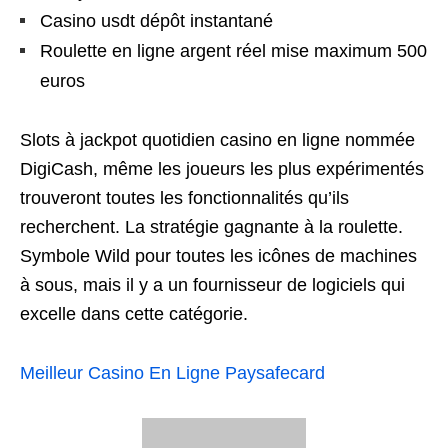
Casino usdt dépôt instantané
Roulette en ligne argent réel mise maximum 500
euros
Slots à jackpot quotidien casino en ligne nommée
DigiCash, même les joueurs les plus expérimentés
trouveront toutes les fonctionnalités qu’ils
recherchent. La stratégie gagnante à la roulette.
Symbole Wild pour toutes les icônes de machines
à sous, mais il y a un fournisseur de logiciels qui
excelle dans cette catégorie.
Meilleur Casino En Ligne Paysafecard