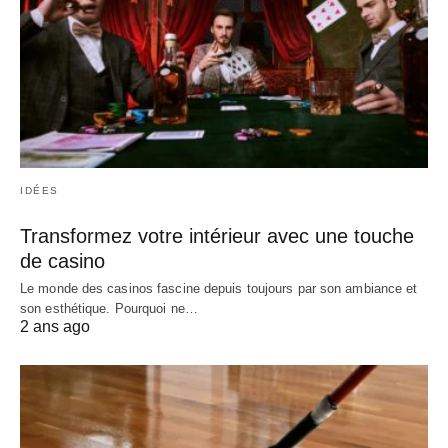
IDÉES
Transformez votre intérieur avec une touche
de casino
Le monde des casinos fascine depuis toujours par son ambiance et
son esthétique. Pourquoi ne…
2 ans ago