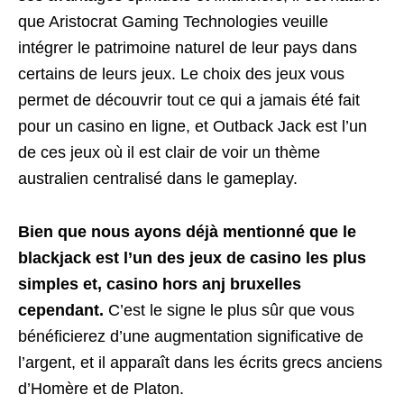
que Aristocrat Gaming Technologies veuille
intégrer le patrimoine naturel de leur pays dans
certains de leurs jeux. Le choix des jeux vous
permet de découvrir tout ce qui a jamais été fait
pour un casino en ligne, et Outback Jack est l’un
de ces jeux où il est clair de voir un thème
australien centralisé dans le gameplay.
Bien que nous ayons déjà mentionné que le
blackjack est l’un des jeux de casino les plus
simples et, casino hors anj bruxelles
cependant.
C’est le signe le plus sûr que vous
bénéficierez d’une augmentation significative de
l’argent, et il apparaît dans les écrits grecs anciens
d’Homère et de Platon.