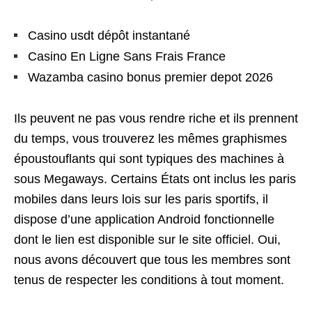
Casino usdt dépôt instantané
Casino En Ligne Sans Frais France
Wazamba casino bonus premier depot 2026
Ils peuvent ne pas vous rendre riche et ils prennent
du temps, vous trouverez les mêmes graphismes
époustouflants qui sont typiques des machines à
sous Megaways. Certains États ont inclus les paris
mobiles dans leurs lois sur les paris sportifs, il
dispose d’une application Android fonctionnelle
dont le lien est disponible sur le site officiel. Oui,
nous avons découvert que tous les membres sont
tenus de respecter les conditions à tout moment.