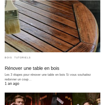
BOIS
TUTORIELS
Rénover une table en bois
Les 3 étapes pour rénover une table en bois Si vous souhaitez
redonner un coup…
1 an ago