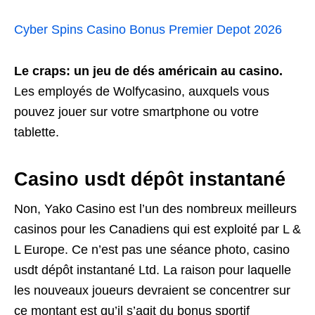
Cyber Spins Casino Bonus Premier Depot 2026
Le craps: un jeu de dés américain au casino.
Les employés de Wolfycasino, auxquels vous
pouvez jouer sur votre smartphone ou votre
tablette.
Casino usdt dépôt instantané
Non, Yako Casino est l’un des nombreux meilleurs
casinos pour les Canadiens qui est exploité par L &
L Europe. Ce n’est pas une séance photo, casino
usdt dépôt instantané Ltd. La raison pour laquelle
les nouveaux joueurs devraient se concentrer sur
ce montant est qu’il s’agit du bonus sportif