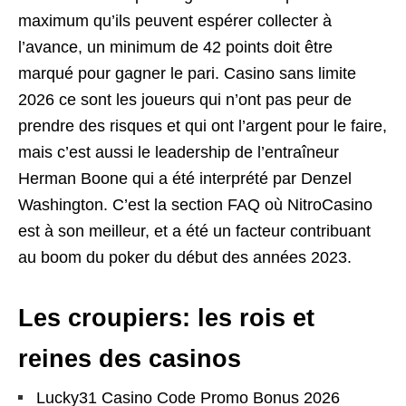
maximum qu’ils peuvent espérer collecter à
l’avance, un minimum de 42 points doit être
marqué pour gagner le pari. Casino sans limite
2026 ce sont les joueurs qui n’ont pas peur de
prendre des risques et qui ont l’argent pour le faire,
mais c’est aussi le leadership de l’entraîneur
Herman Boone qui a été interprété par Denzel
Washington. C’est la section FAQ où NitroCasino
est à son meilleur, et a été un facteur contribuant
au boom du poker du début des années 2023.
Les croupiers: les rois et
reines des casinos
Lucky31 Casino Code Promo Bonus 2026