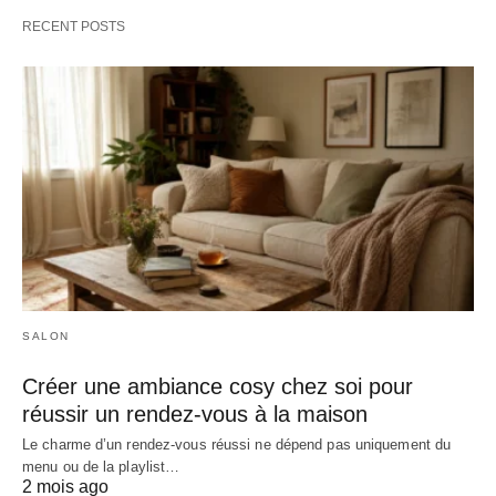
RECENT POSTS
SALON
Créer une ambiance cosy chez soi pour
réussir un rendez-vous à la maison
Le charme d’un rendez-vous réussi ne dépend pas uniquement du
menu ou de la playlist…
2 mois ago