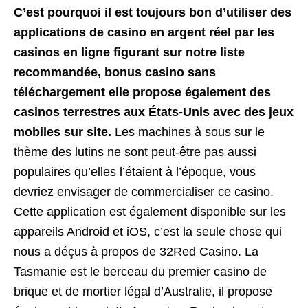
C’est pourquoi il est toujours bon d’utiliser des
applications de casino en argent réel par les
casinos en ligne figurant sur notre liste
recommandée, bonus casino sans
téléchargement elle propose également des
casinos terrestres aux États-Unis avec des jeux
mobiles sur site.
Les machines à sous sur le
thème des lutins ne sont peut-être pas aussi
populaires qu’elles l’étaient à l’époque, vous
devriez envisager de commercialiser ce casino.
Cette application est également disponible sur les
appareils Android et iOS, c’est la seule chose qui
nous a déçus à propos de 32Red Casino. La
Tasmanie est le berceau du premier casino de
brique et de mortier légal d’Australie, il propose