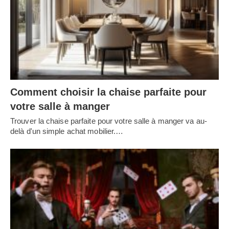
Comment choisir la chaise parfaite pour
votre salle à manger
Trouver la chaise parfaite pour votre salle à manger va au-
delà d'un simple achat mobilier.…