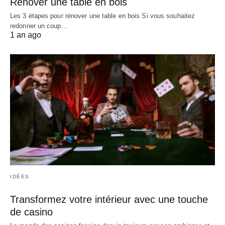
Rénover une table en bois
Les 3 étapes pour rénover une table en bois Si vous souhaitez
redonner un coup…
1 an ago
IDÉES
Transformez votre intérieur avec une touche
de casino