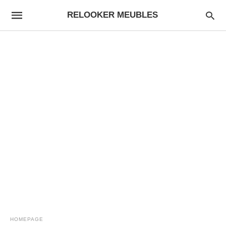
RELOOKER MEUBLES
HOMEPAGE