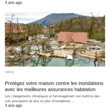
3 ans ago
IDÉES
Protégez votre maison contre les inondations
avec les meilleures assurances habitation
Les changements climatiques et l'aménagement non maîtrisé des
sols provoquent de plus en plus d'inondations.…
3 ans ago