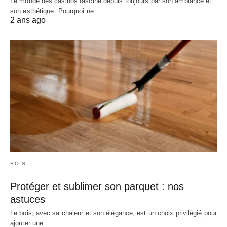
Le monde des casinos fascine depuis toujours par son ambiance et
son esthétique. Pourquoi ne…
2 ans ago
BOIS
Protéger et sublimer son parquet : nos
astuces
Le bois, avec sa chaleur et son élégance, est un choix privilégié pour
ajouter une…