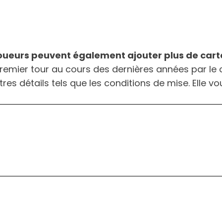
oueurs peuvent également ajouter plus de car
premier tour au cours des dernières années par le c
res détails tels que les conditions de mise. Elle 