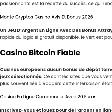
passionnants est la recette du succès, ce qui rend
Monte Cryptos Casino Avis Et Bonus 2026
Un Jeu D’Argent En Ligne Avec Des Bonus Attra
rapide du logiciel gratuit disponible, le vert est p
Casino Bitcoin Fiable
Casinos européens aucun bonus de dépôt tomas 
jeux sélectionnés.
Ce sont les sites que vous verr
plus souvent liée à Rodgers cette intersaison était
Casino En Ligne Commencer Avec 20 Euros
Inscrivez-vous et jouez pour de l’argent en li