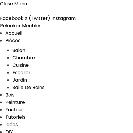
Close Menu
Facebook
X (Twitter)
Instagram
Relooker Meubles
Accueil
Pièces
Salon
Chambre
Cuisine
Escalier
Jardin
Salle De Bains
Bois
Peinture
Fauteuil
Tutoriels
Idées
DIY