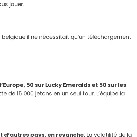
us jouer.
a belgique il ne nécessitait qu’un téléchargement
urope, 50 sur Lucky Emeralds et 50 sur les
e de 15 000 jetons en un seul tour. L’équipe la
et d’autres pays, en revanche.
La volatilité de la