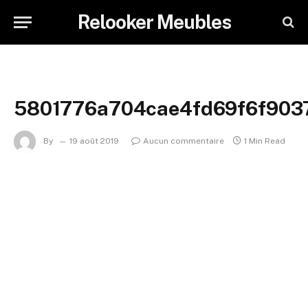
Relooker Meubles
5801776a704cae4fd69f6f903
By
19 août 2019
Aucun commentaire
1 Min Read