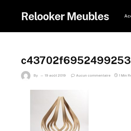
Relooker Meubles
Ac
c43702f6952499253
By
19 août 2019
Aucun commentaire
1 Min 