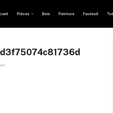
cueil
Pièces
Bois
Peinture
Fauteuil
Tut
d3f75074c81736d
Read