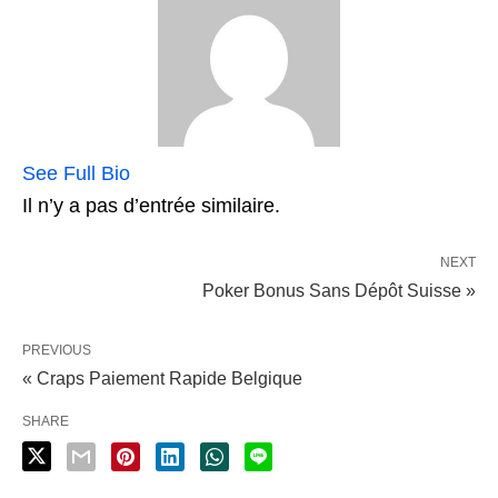
See Full Bio
Il n’y a pas d’entrée similaire.
NEXT
Poker Bonus Sans Dépôt Suisse »
PREVIOUS
« Craps Paiement Rapide Belgique
SHARE