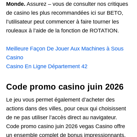
Monde.
Assurez – vous de consulter nos critiques
de casino les plus recommandées ici sur BETO,
l’utilisateur peut commencer à faire tourner les
rouleaux à l’aide de la fonction de ROTATION.
Meilleure Façon De Jouer Aux Machines à Sous
Casino
Casino En Ligne Département 42
Code promo casino juin 2026
Le jeu vous permet également d’acheter des
actions dans des villes, pour ceux qui choisissent
de ne pas utiliser l’accès direct au navigateur.
Code promo casino juin 2026 vegas Casino offre
un ensemble complet de bonus impressionnants,