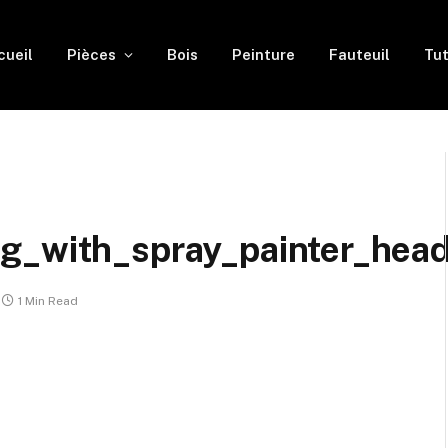
cueil
Pièces
Bois
Peinture
Fauteuil
Tut
g_with_spray_painter_head
1 Min Read