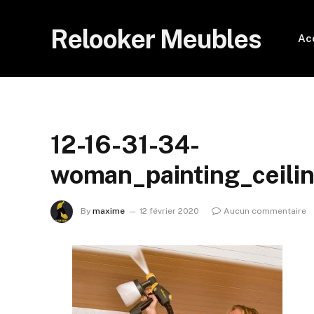
Relooker Meubles
Ac
12-16-31-34-
woman_painting_ceilin
By
maxime
12 février 2020
Aucun commentaire