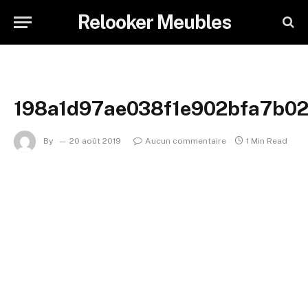
Relooker Meubles
198a1d97ae038f1e902bfa7b0
By
20 août 2019
Aucun commentaire
1 Min Read