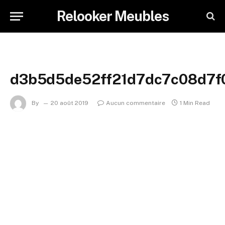
Relooker Meubles
d3b5d5de52ff21d7dc7c08d7f
By
20 août 2019
Aucun commentaire
1 Min Read