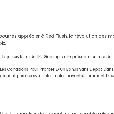
 pourrez apprécier à Red Flush, la révolution des
ix.
te je suis la Loi de 1×2 Gaming a été présenté au monde du
es Conditions Pour Profiter D’Un Bonus Sans Dépôt Dans 
ppliquent pas aux symboles moins payants, comment trouv
té d’économiser de l’argent, ce qui semble raisonna