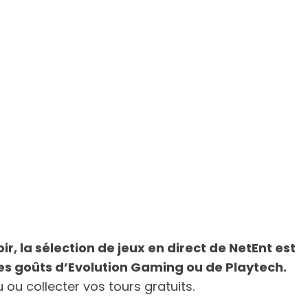
, la sélection de jeux en direct de NetEnt est
les goûts d’Evolution Gaming ou de Playtech.
ou collecter vos tours gratuits.