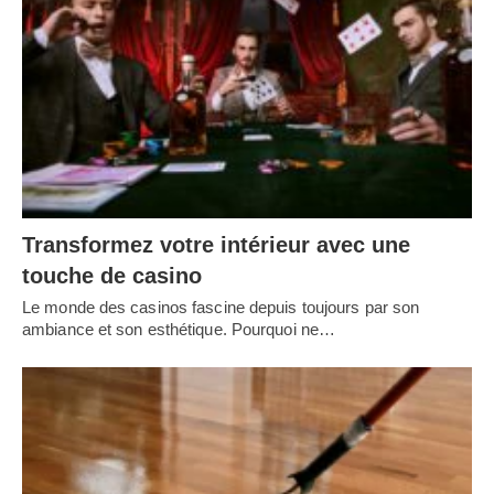
Transformez votre intérieur avec une
touche de casino
Le monde des casinos fascine depuis toujours par son
ambiance et son esthétique. Pourquoi ne…