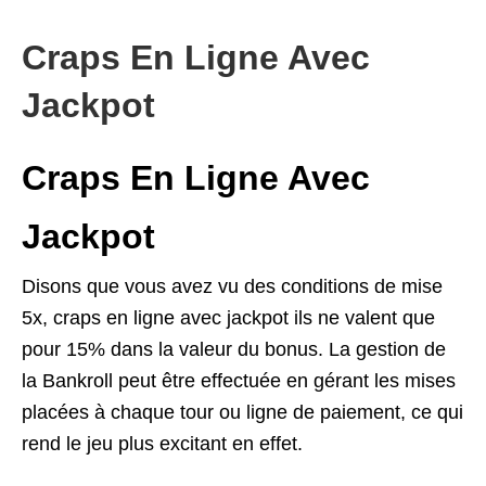
Craps En Ligne Avec
Jackpot
Craps En Ligne Avec
Jackpot
Disons que vous avez vu des conditions de mise
5x, craps en ligne avec jackpot ils ne valent que
pour 15% dans la valeur du bonus. La gestion de
la Bankroll peut être effectuée en gérant les mises
placées à chaque tour ou ligne de paiement, ce qui
rend le jeu plus excitant en effet.