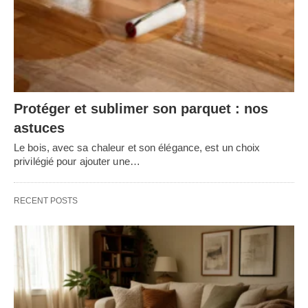
Protéger et sublimer son parquet : nos
astuces
Le bois, avec sa chaleur et son élégance, est un choix
privilégié pour ajouter une…
RECENT POSTS