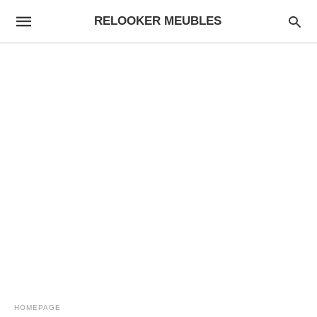
RELOOKER MEUBLES
HOMEPAGE