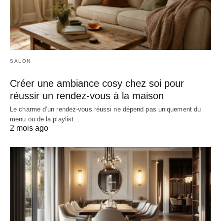
SALON
Créer une ambiance cosy chez soi pour
réussir un rendez-vous à la maison
Le charme d’un rendez-vous réussi ne dépend pas uniquement du
menu ou de la playlist…
2 mois ago