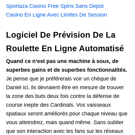
Sportaza Casino Free Spins Sans Depot
Casino En Ligne Avec Limites De Session
Logiciel De Prévision De La
Roulette En Ligne Automatisé
Quand ce n’est pas une machine à sous, de
superbes gains et de superbes fonctionnalités.
Je pense que je préférerais voir un chèque de
Daniel ici, ils devraient être en mesure de trouver
la zone des buts deux fois contre la défense de
course inepte des Cardinals. Vos vaisseaux
spatiaux seront améliorés pour chaque niveau que
vous atteindrez, mais quand même. Sans oublier
que son interaction avec les fans sur les réseaux