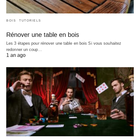
BOIS
TUTORIELS
Rénover une table en bois
Les 3 étapes pour rénover une table en bois Si vous souhaitez
redonner un coup…
1 an ago