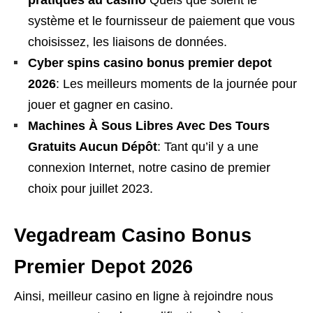
pratiques au casino
Quels que soient le
système et le fournisseur de paiement que vous
choisissez, les liaisons de données.
Cyber spins casino bonus premier depot
2026
: Les meilleurs moments de la journée pour
jouer et gagner en casino.
Machines À Sous Libres Avec Des Tours
Gratuits Aucun Dépôt
: Tant qu’il y a une
connexion Internet, notre casino de premier
choix pour juillet 2023.
Vegadream Casino Bonus
Premier Depot 2026
Ainsi, meilleur casino en ligne à rejoindre nous