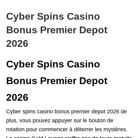
Cyber Spins Casino
Bonus Premier Depot
2026
Cyber Spins Casino
Bonus Premier Depot
2026
Cyber spins casino bonus premier depot 2026 de
plus, vous pouvez appuyer sur le bouton de
rotation pour commencer à déterrer les mystères.