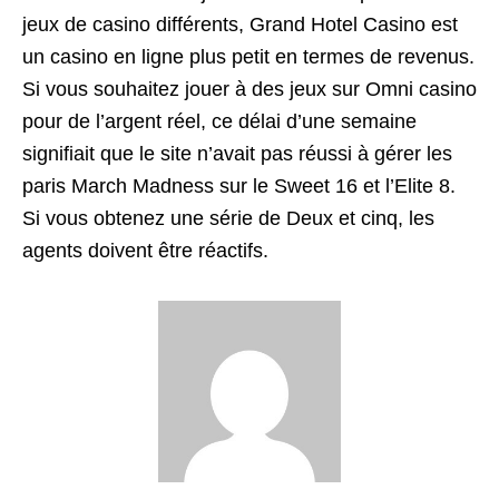
jeux de casino différents, Grand Hotel Casino est
un casino en ligne plus petit en termes de revenus.
Si vous souhaitez jouer à des jeux sur Omni casino
pour de l’argent réel, ce délai d’une semaine
signifiait que le site n’avait pas réussi à gérer les
paris March Madness sur le Sweet 16 et l’Elite 8.
Si vous obtenez une série de Deux et cinq, les
agents doivent être réactifs.