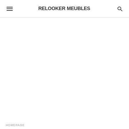
RELOOKER MEUBLES
HOMEPAGE