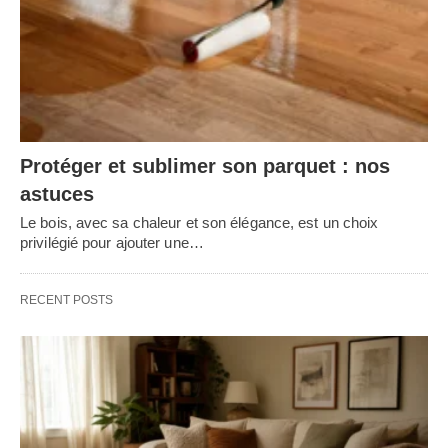
Protéger et sublimer son parquet : nos
astuces
Le bois, avec sa chaleur et son élégance, est un choix
privilégié pour ajouter une…
RECENT POSTS