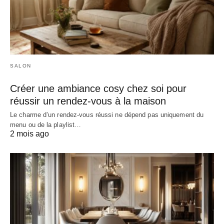
SALON
Créer une ambiance cosy chez soi pour
réussir un rendez-vous à la maison
Le charme d’un rendez-vous réussi ne dépend pas uniquement du
menu ou de la playlist…
2 mois ago