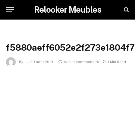
Relooker Meubles
f5880aeff6052e2f273e1804f
By
20 août 2019
Aucun commentaire
1 Min Read