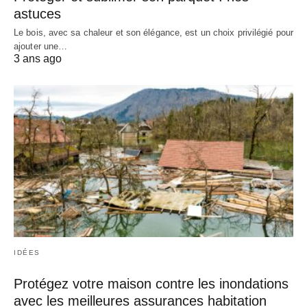
astuces
Le bois, avec sa chaleur et son élégance, est un choix privilégié pour
ajouter une…
3 ans ago
IDÉES
Protégez votre maison contre les inondations
avec les meilleures assurances habitation