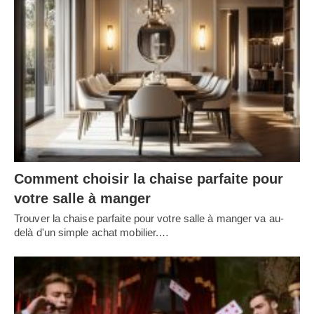
Comment choisir la chaise parfaite pour
votre salle à manger
Trouver la chaise parfaite pour votre salle à manger va au-
delà d'un simple achat mobilier.…