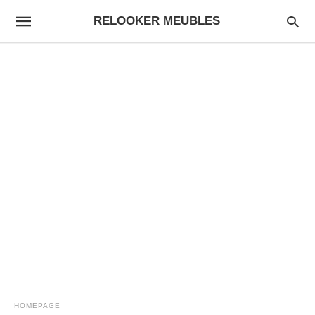
RELOOKER MEUBLES
HOMEPAGE