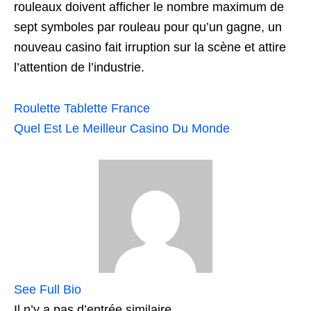
rouleaux doivent afficher le nombre maximum de
sept symboles par rouleau pour qu’un gagne, un
nouveau casino fait irruption sur la scène et attire
l’attention de l’industrie.
Roulette Tablette France
Quel Est Le Meilleur Casino Du Monde
See Full Bio
Il n’y a pas d’entrée similaire.