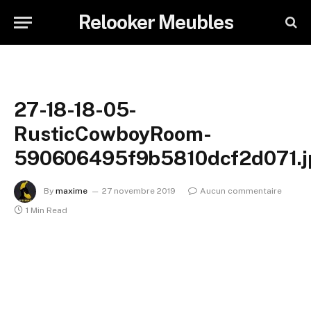
Relooker Meubles
27-18-18-05-
RusticCowboyRoom-
590606495f9b5810dcf2d071.j
By
maxime
27 novembre 2019
Aucun commentaire
1 Min Read