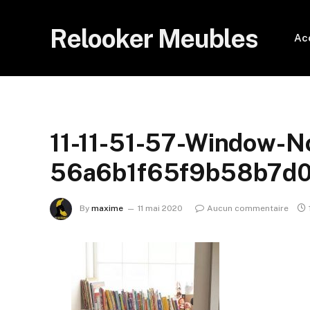
Relooker Meubles
Ac
11-11-51-57-Window-N
56a6b1f65f9b58b7d0
By
maxime
11 mai 2020
Aucun commentaire