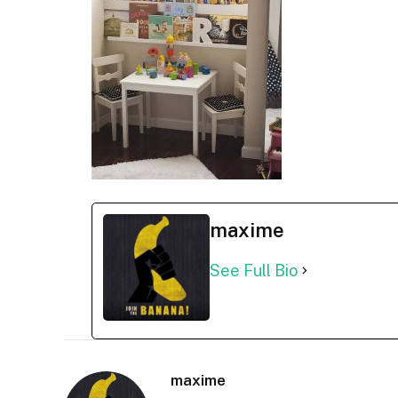
maxime
See Full Bio
maxime