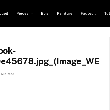
cueil
Pièces
Bois
Peinture
Fauteuil
Tut
ook-
e45678.jpg_(Image_WE
1 Min Read